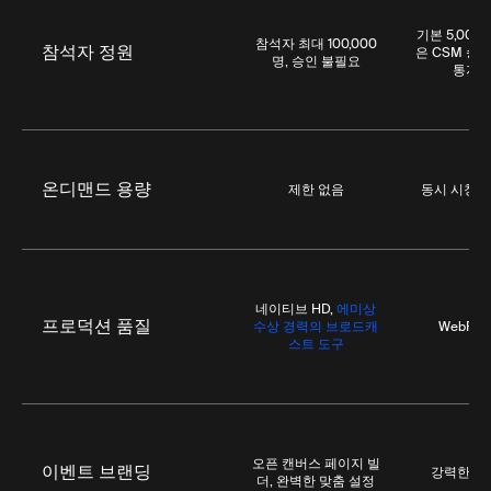
기본 5,000
참석자 최대 100,000
참석자 정원
은 CSM 승인
명, 승인 불필요
통지 
온디맨드 용량
제한 없음
동시 시청자 
네이티브 HD,
에미상
프로덕션 품질
수상 경력의 브로드캐
WebRT
스트 도구
오픈 캔버스 페이지 빌
이벤트 브랜딩
강력한 맞
더, 완벽한 맞춤 설정