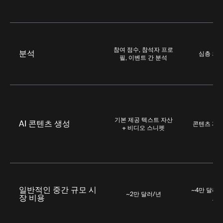
참여 점수, 참석자 프로
분석
심층 의도
필, 이벤트 간 분석
기본 제공 텍스트 자산
AI 콘텐츠 생성
콘텐츠 재
+ 비디오 스니펫
일반적인 중간 규모 시
~4만 달러/
~2만 달러/년
장 비용
요