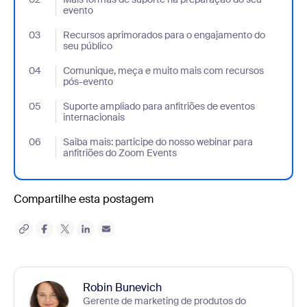
evento
03
- Jumplink to Recursos aprimorados para o engajamento do seu
Recursos aprimorados para o engajamento do
seu público
04
- Jumplink to Comunique, meça e muito mais com recursos pó
Comunique, meça e muito mais com recursos
pós-evento
05
- Jumplink to Suporte ampliado para anfitriões de eventos inter
Suporte ampliado para anfitriões de eventos
internacionais
06
- Jumplink to Saiba mais: participe do nosso webinar para anfit
Saiba mais: participe do nosso webinar para
anfitriões do Zoom Events
Compartilhe esta postagem
Robin Bunevich
Gerente de marketing de produtos do