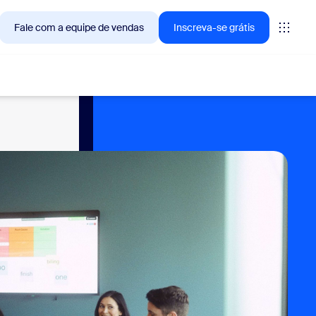
Fale com a equipe de vendas
Inscreva-se grátis
— as soluções que os clientes Zoom estão buscando no
tings
oms
vas
ights de CX