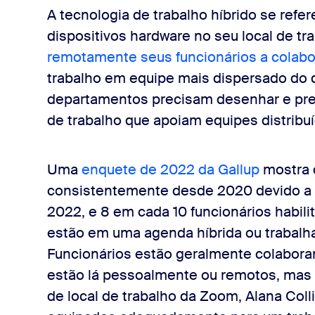
A tecnologia de trabalho híbrido se refe
uniões híbridas
dispositivos hardware no seu local de t
remotamente seus funcionários
a colabo
e remotos em consideração
trabalho em equipe mais dispersado do 
departamentos precisam desenhar e pr
derno pede colaboração
de trabalho que apoiam equipes distribu
Uma
enquete de 2022 da Gallup
mostra 
consistentemente desde 2020 devido a
2022, e 8 em cada 10 funcionários habil
estão em uma agenda híbrida ou trabal
Funcionários estão geralmente colabor
estão lá pessoalmente ou remotos, mas d
de local de trabalho da Zoom, Alana Colli