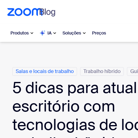
o conteúdo principal
ra o chat de ajuda
Produtos
IA
Soluções
Preços
Categorias
Popular
Popu
O que es
Salas e locais de trabalho
Trabalho híbrido
Gu
Zoom Workplace
moment
5 dicas para atual
Serviços corporativos da Zoom
My 
escritório com
Zoom CX
Zo
tecnologias de lo
Ph
Zoom AI
Con