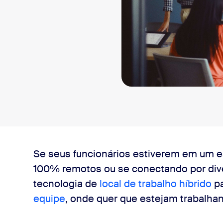
sai
m tecnologia de reserva de mesas
Se seus funcionários estiverem em um e
100% remotos ou se conectando por diver
em uma colaboração melhor dentro do escritório
tecnologia de
local de trabalho híbrido
p
equipe
, onde quer que estejam trabalha
 trabalho híbrido