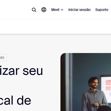
Meet
Iniciar sessão
Suporte
lar
tá em alta, a tendência do momento, o que está gerando repercussão 
ias
o.
izar seu
Notes
Mee
omMate
Ro
cal de
one
Can
tact Center
Ins