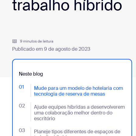
trabalho híbrido
Desenvolvedores
Bon
Aplicativos e integrações
9 minutos de leitura
Instalar no computador
Entre em contato
Publicado em 9 de agosto de 2023
Central de downloads
+1.888.799.9666
/
+1.888.303.1012
Neste blog
01
- Jumplink to Mude para um modelo de hotelaria co
Mude para um modelo de hotelaria com
tecnologia de reserva de mesas
02
- Jumplink to Ajude equipes híbridas a desenvolver
Ajude equipes híbridas a desenvolverem
uma colaboração melhor dentro do
escritório
03
- Jumplink to Planeje tipos diferentes de espaços de
Planeje tipos diferentes de espaços de