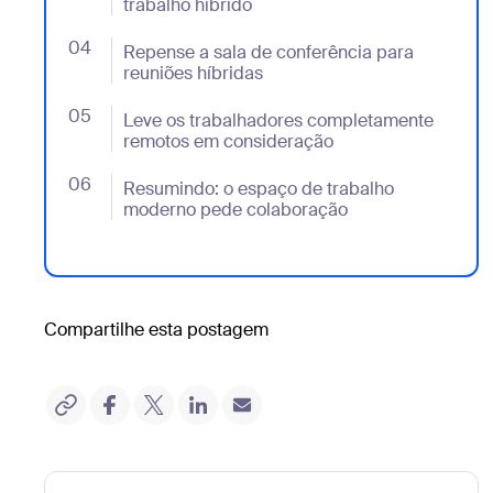
trabalho híbrido
04
- Jumplink to Repense a sala de conferência para re
Repense a sala de conferência para
reuniões híbridas
05
- Jumplink to Leve os trabalhadores completament
Leve os trabalhadores completamente
remotos em consideração
06
- Jumplink to Resumindo: o espaço de trabalho mo
Resumindo: o espaço de trabalho
moderno pede colaboração
Compartilhe esta postagem