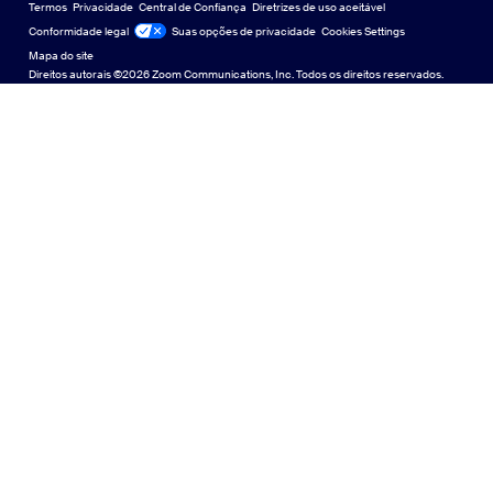
Termos
Privacidade
Central de Confiança
Diretrizes de uso aceitável
English
Biblioteca de conteúdo técnico
Biblioteca de conteúdo técnico
Conformidade legal
Jurídico e Conformidade
Suas opções de privacidade
Cookies Settings
Mapa do site
Mapa do site
Español
Feedback
Direitos autorais ©2026 Zoom Communications, Inc. Todos os direitos reservados.
Falar conosco
Falar conosco
Français
Acessibilidade
Italiano
Suporte ao desenvolvedor
Suporte ao desenvolvedor
日本語
Declaração de Transparência da Lei de Privacidade,
한국어
Segurança, Políticas Legais e Escravidão Moderna
Declaração de
Nederlands
Português
中文（简体，中国）
中文（繁體，台灣）