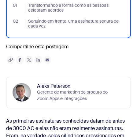
01
- Jumplink to Transformando a forma como as pessoas celebr
Transformando a forma como as pessoas
celebram acordos
02
- Jumplink to Seguindo em frente, uma assinatura segura de ca
Seguindo em frente, uma assinatura segura de
cada vez
Compartilhe esta postagem
Aleks Peterson
Gerente de marketing de produto do
Zoom Apps e integrações
As primeiras assinaturas conhecidas datam de antes
de 3000 AC e elas não eram realmente assinaturas.
Eram, na verdade, selos cilíndricos pressionados em