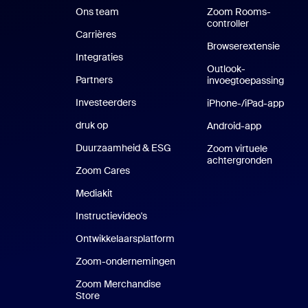
Ons team
Zoom Rooms-
controller
Carrières
Vacatures
Browserextensie
Integraties
Outlook-
Partners
invoegtoepassing
Investeerders
iPhone-/iPad-app
iPhon
druk op
Druk op
Android-app
Android-a
Duurzaamheid & ESG
Duurzaamheid en ESG
Zoom virtuele
achtergronden
Virtuel
Zoom Cares
Zoom Cares
Mediakit
Mediakit
Instructievideo's
Ontwikkelaarsplatform
Zoom-ondernemingen
Zoom Ventures
Zoom Merchandise
Store
Zoom Merchandise Store