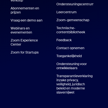
verkoop
Ondersteuningscentrum
Abonnementen en
Ondersteuningscentrum
Leercentrum
Trainingscentrum
prijzen
Abonnementen en prijzen
Zoom-gemeenschap
Vraag een demo aan
Een demo aanvragen
Technische-
Webinars en
contentbibliotheek
Technische-co
evenementen
e-/iPad-app
Feedback
Zoom Experience
pp
Center
Zoom Experience Center
Contact opnemen
Neem contact 
Zoom for Startups
Zoom for Startups
Toegankelijkheid
e achtergronden in Zoom
Ondersteuning voor
ontwikkelaars
Ondersteuning voor
Transparantieverklaring
inzake privacy,
veiligheid, juridisch
beleid en moderne
slavernijwet
Privacy, beveiliging,