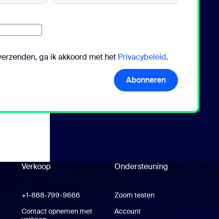
 verzenden, ga ik akkoord met het
Privacybeleid
.
Abonneren
Verkoop
Ondersteuning
Ondersteuning
oom Workplace-app
+1-888-799-9666
Klik om te bellen
Zoom testen
Zoom testen
m Rooms-app
Contact opnemen met
Account