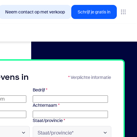
Neem contact op met verkoop
Schrijf je gratis in
lanten nu in geïnteresseerd zijn.
evens in
*
Verplichte informatie
tings
Bedrijf
*
oms
Achternaam
*
vas
Staat/provincie
*
inzichten