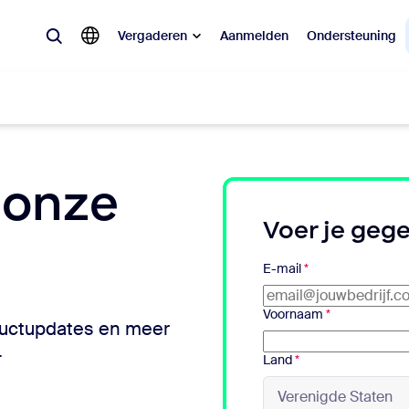
Vergaderen
Aanmelden
Ondersteuning
lair
 onze
pulair, wat is trending, wat zorgt voor buzz: de oplossingen waar Zoom-k
Voer je geg
Notes
Mee
E-mail
*
omMate
Ro
Voornaam
*
ductupdates en meer
one
Can
.
Land
*
tact Center
CX-