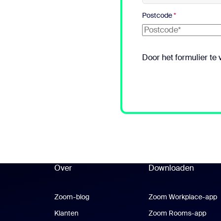
sai
Postcode
*
Door het formulier te
Over
Downloaden
Zoom-blog
Zoom-blog
Zoom Workplace-app
Z
Klanten
Klanten
Zoom Rooms-app
Zoo