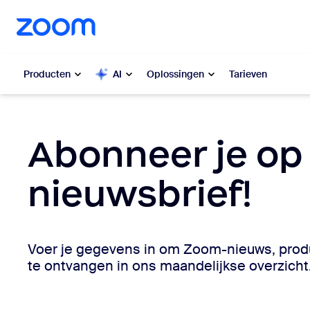
n naar hoofdinhoud gaan
n naar hulp via chat
Producten
AI
Oplossingen
Tarieven
Populair
Popu
Abonneer je op
Wat is po
Zoom Workplace
nieuwsbrief!
My 
Zakelijke Zoom-diensten
Zo
Zoom CX
Voer je gegevens in om Zoom-nieuws, pro
Ph
te ontvangen in ons maandelijkse overzicht
Zoom AI
Con