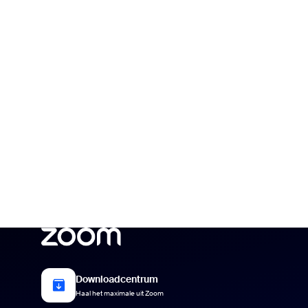
Ontwikkelaars
Bon
Apps en integraties
Installeren op desktop
Contact opnemen
Downloadcentrum
+1-888-799-9666
/
+1.888.303.1012
Downloadcentrum
Haal het maximale uit Zoom