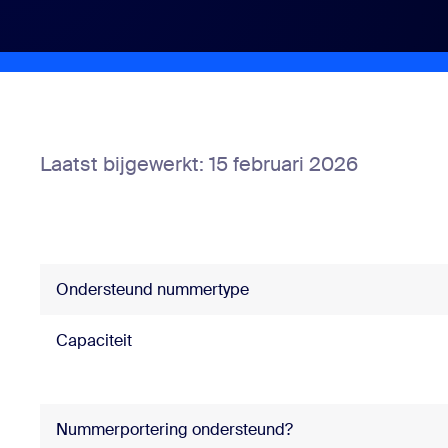
Ontwikkelaars
Bon
Apps en integraties
Installeren op desktop
Contact opnemen
Laatst bijgewerkt: 15 februari 2026
Downloadcentrum
+1-888-799-9666
/
+1.888.303.1012
Ondersteund nummertype
Capaciteit
Nummerportering ondersteund?