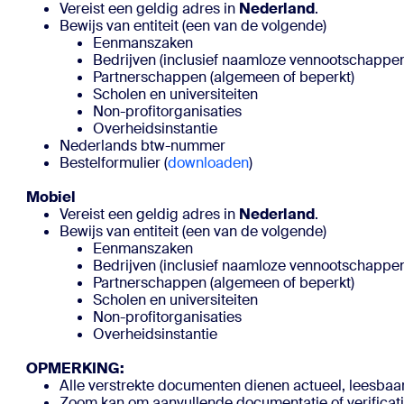
Vereist een geldig adres in
Nederland
.
Bewijs van entiteit (een van de volgende)
Eenmanszaken
Bedrijven (inclusief naamloze vennootschappe
Partnerschappen (algemeen of beperkt)
Scholen en universiteiten
Non-profitorganisaties
Overheidsinstantie
Nederlands btw-nummer
Bestelformulier (
downloaden
Mobiel
Vereist een geldig adres in
Nederland
.
Bewijs van entiteit (een van de volgende)
Eenmanszaken
Bedrijven (inclusief naamloze vennootschappe
Partnerschappen (algemeen of beperkt)
Scholen en universiteiten
Non-profitorganisaties
Overheidsinstantie
OPMERKING:
Alle verstrekte documenten dienen actueel, leesbaar
Zoom kan om aanvullende documentatie of verificat