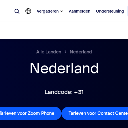
Vergaderen
Aanmelden
Ondersteuning
Alle Landen
Nederland
lair
Nederland
opulair, wat is trending, wat zorgt voor buzz: de oplossingen waar Zoom-
seerd zijn.
Notes
Meetings
Landcode: +31
omMate
Rooms
one
Canvas
Tarieven voor Zoom Phone
Tarieven voor Zoom Phone
Tarieven voor Contact Cente
tact Center
CX-inzichten