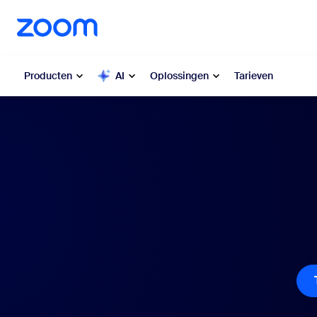
n naar hoofdinhoud gaan
n naar hulp via chat
Producten
AI
Oplossingen
Tarieven
Populair
Popu
Wat is p
Zoom Workplace
geïnteres
Zakelijke Zoom-diensten
My 
Zoom CX
Zo
Ph
Zoom AI
Con