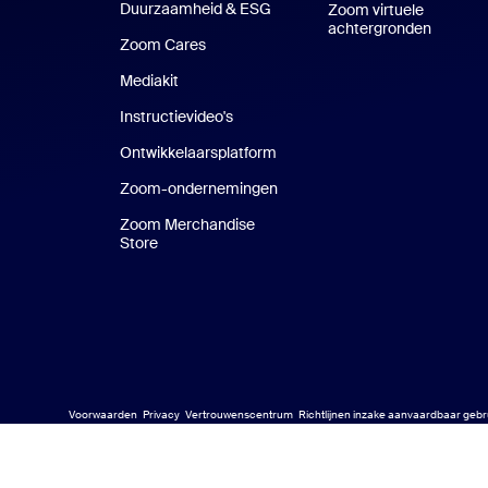
Duurzaamheid & ESG
Duurzaamheid en ESG
Zoom virtuele
achtergronden
Virtuel
Zoom Cares
Zoom Cares
Mediakit
Mediakit
Instructievideo's
Ontwikkelaarsplatform
Zoom-ondernemingen
Zoom Ventures
Zoom Merchandise
Store
Zoom Merchandise Store
Voorwaarden
Privacy
Vertrouwenscentrum
Richtlijnen inzake aanvaardbaar gebr