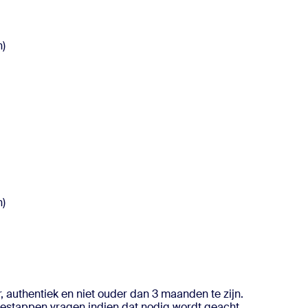
n)
)
n)
, authentiek en niet ouder dan 3 maanden te zijn.
iestappen vragen indien dat nodig wordt geacht.