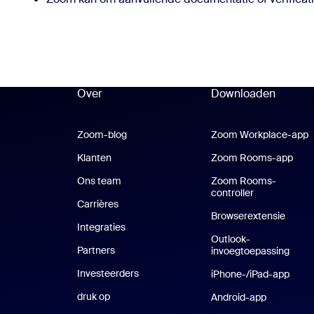
Over
Downloaden
Zoom-blog
Zoom-blog
Zoom Workplace-app
Z
Klanten
Klanten
Zoom Rooms-app
Zoo
Ons team
Zoom Rooms-
controller
Carrières
Vacatures
Browserextensie
Integraties
Outlook-
Partners
invoegtoepassing
Investeerders
iPhone-/iPad-app
iPhon
druk op
Druk op
Android-app
Android-a