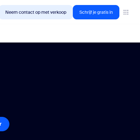
Neem contact op met verkoop
Schrijf je gratis in
🚀
NIEUW
klanten nu in
My Notes, je AI-notulist
Legt automatisch actiepunten vast,
vat ze samen en haalt ze uit elke
virtuele of fysieke vergadering.
r
Tarieven voor Contact Center