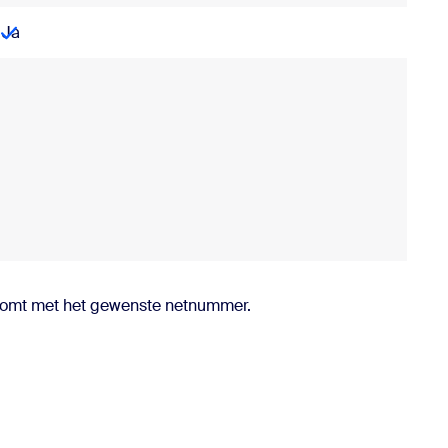
Ja
 werkdagen
 nieuwe nummers
werkdagen
komt met het gewenste netnummer.