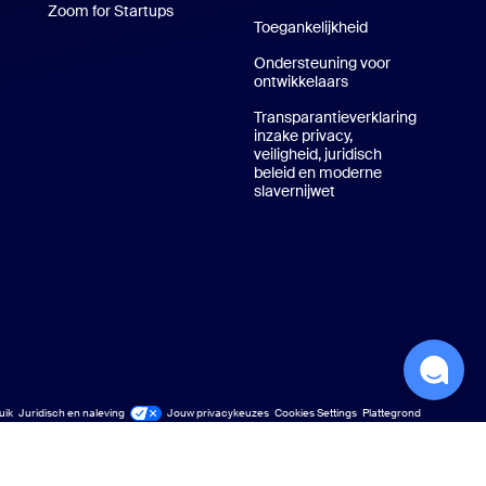
Zoom for Startups
Zoom for Startups
Toegankelijkheid
e achtergronden in Zoom
Ondersteuning voor
ontwikkelaars
Ondersteuning voor
Transparantieverklaring
inzake privacy,
veiligheid, juridisch
beleid en moderne
slavernijwet
Privacy, beveiliging,
uik
Juridisch en naleving
Juridisch en naleving
Jouw privacykeuzes
Cookies Settings
Plattegrond
Plattegrond