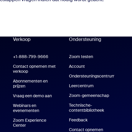
Verkoop
Ondersteuning
Ondersteuning
oom Workplace-app
+1-888-799-9666
Klik om te bellen
Zoom testen
Zoom testen
m Rooms-app
Contact opnemen met
Account
verkoop
Ondersteuningscentrum
Abonnementen en
Ondersteuningscentrum
Leercentrum
Trainingscentrum
prijzen
Abonnementen en prijzen
Zoom-gemeenschap
Vraag een demo aan
Een demo aanvragen
Technische-
Webinars en
contentbibliotheek
Technische-co
evenementen
e-/iPad-app
Feedback
Zoom Experience
pp
Center
Zoom Experience Center
Contact opnemen
Neem contact 