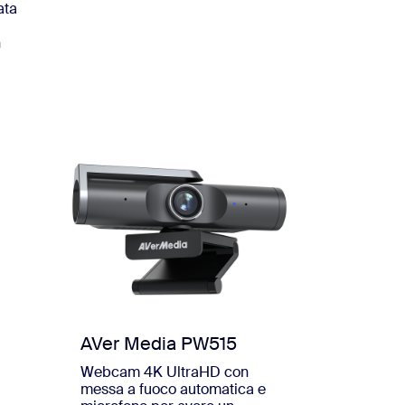
ata
,
n
AVer Media PW515
Webcam 4K UltraHD con
messa a fuoco automatica e