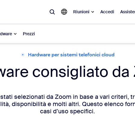
Riunioni
Accedi
Assiste
rdware
Prezzi
Hardware per sistemi telefonici cloud
videnza
are consigliato d
à del momento, le tendenze e le soluzioni che stanno riscuotendo più suc
Notes
Mee
tati selezionati da Zoom in base a vari criteri, tra
omMate
Ro
ità, disponibilità e molti altri. Questo elenco f
casi d’uso specifici.
one
Can
tact Center
App