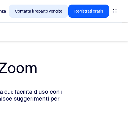
nza
Contatta il reparto vendite
Registrati gratis
a Zoom
cesso tra i clienti Zoom.
tings
 cui: facilità d’uso con i
oms
ornisce suggerimenti per
vas
rofondimenti CX