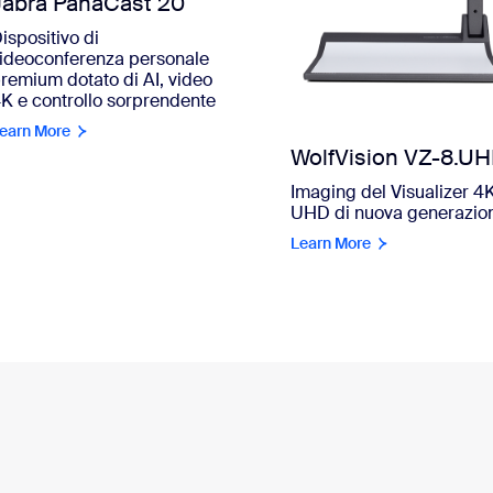
Jabra PanaCast 20
ispositivo di
ideoconferenza personale
remium dotato di AI, video
K e controllo sorprendente
earn More
WolfVision VZ-8.U
Imaging del Visualizer 4
UHD di nuova generazio
Learn More