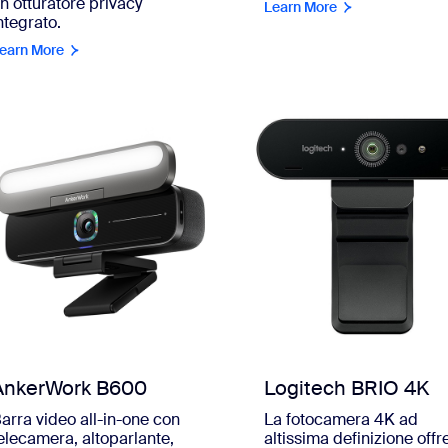
n otturatore privacy
Learn More
ntegrato.
earn More
Logitech BRIO 4K
AnkerWork B600
La fotocamera 4K ad
arra video all-in-one con
altissima definizione offr
elecamera, altoparlante,