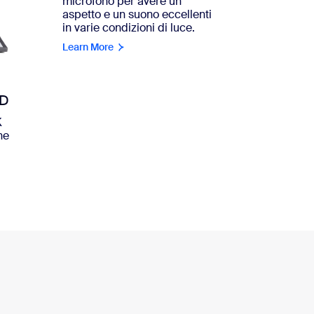
microfono per avere un
aspetto e un suono eccellenti
in varie condizioni di luce.
Learn More
HD
K
ne