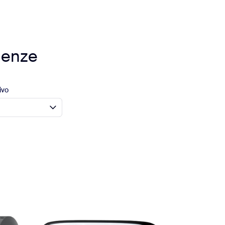
igenze
ivo