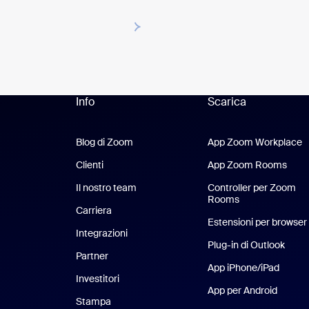
Info
Scarica
Blog di Zoom
Blog di Zoom
App Zoom Workplace
A
Clienti
Clienti
App Zoom Rooms
App
Il nostro team
Il nostro team
Controller per Zoom
Rooms
Carriera
Opportunità di lavoro
Estensioni per browser
Integrazioni
Plug-in di Outlook
Partner
App iPhone/iPad
App iP
Investitori
App per Android
App pe
Stampa
Stampa