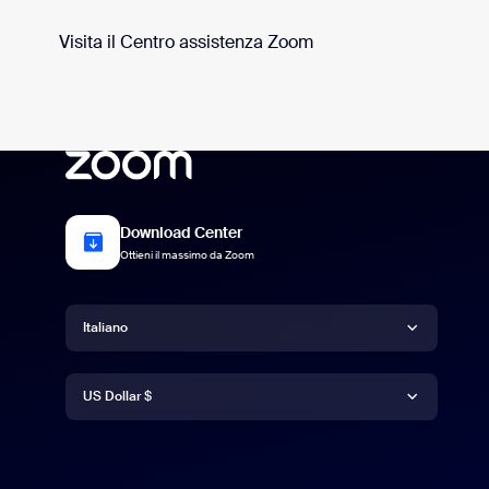
Visita il Centro assistenza Zoom
Download Center
Ottieni il massimo da Zoom
Lingua
Italiano
Valuta
Deutsch
US Dollar $
English
US Dollar $