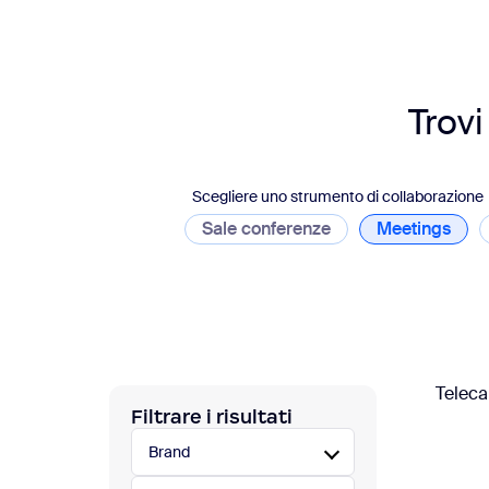
Sviluppatori
Bon
App e integrazioni
Trovi
Installa sul desktop
Contattaci
Download center
+1.888.799.9666
/
+1.888.303.1012
Scegliere uno strumento di collaborazione
Sale conferenze
Meetings
Telec
Filtrare i risultati
Brand