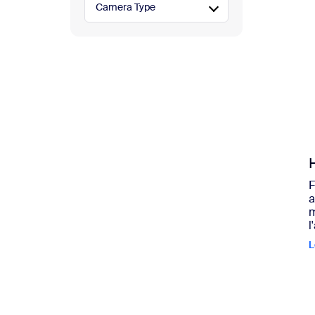
Camera Type
F
a
m
l
L