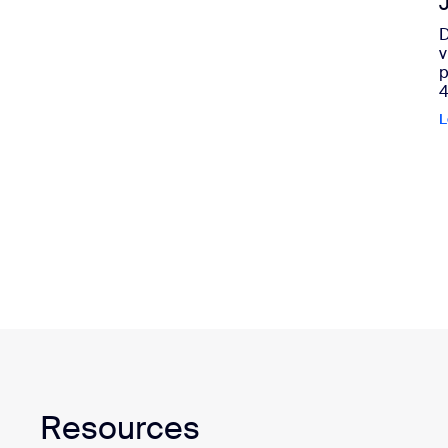
D
v
p
4
L
Resources