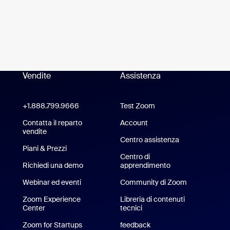
Vendite
Assistenza
Assistenza
pp Zoom Workplace
+1.888.799.9666
Clicca per chiamare
Test Zoom
Test di Zoom
 Zoom Rooms
Contatta il reparto
Account
vendite
Centro assistenza
Centro assiste
Piani & Prezzi
Piani e prezzi
Centro di
Richiedi una demo
Chiedi una dimostrazione
apprendimento
Webinar ed eventi
Community di Zoom
hone/iPad
Zoom Experience
Libreria di contenuti
Center
Zoom Experience Center
tecnici
Libreria di contenuti tecnic
r Android
Zoom for Startups
Zoom for Startups
feedback