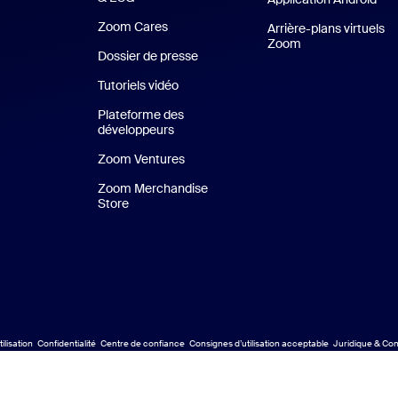
Zoom Cares
Zoom Cares
Arrière-plans virtuels
Zoom
Arrière-plans vir
Dossier de presse
Kit support
Tutoriels vidéo
Plateforme des
développeurs
Zoom Ventures
Zoom Ventures
Zoom Merchandise
Store
Zoom Merchandise Store
ilisation
Confidentialité
Centre de confiance
Consignes d’utilisation acceptable
Juridique & Con
Conformité juri