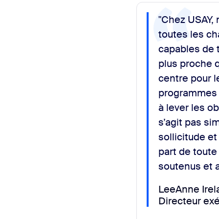
"Chez USAY, 
toutes les ch
capables de t
plus proche q
centre pour l
programmes d
à lever les o
s’agit pas si
sollicitude e
part de toute
soutenus et a
LeeAnne Irel
Directeur exé