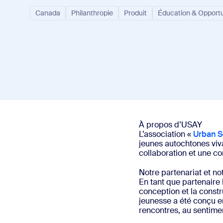
Bon
Développement
Canada
Philanthropie
Produit
Éducation & Opport
Applications et intégrations
Installer sur ordinateur
Contactez-nous
Centre de téléchargement
+1.888.799.9666
/
+1.888.303.101
À propos d’USAY
L’association «
Urban So
jeunes autochtones viv
collaboration et une co
Notre partenariat et no
En tant que partenaire 
conception et la constr
jeunesse a été conçu e
rencontres, au sentimen