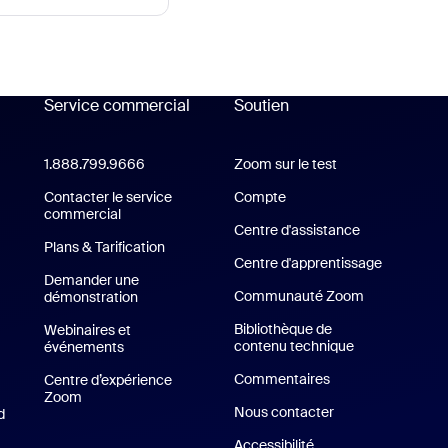
Service commercial
Soutien
soutien
1.888.799.9666
Cliquer pour appeler
Zoom sur le test
Tester Zoom
cation Zoom Workplace
Contacter le service
Compte
commercial
Centre d'assistance
Centre d'assi
ion Zoom Rooms
Plans & Tarification
Forfaits et tarification
Centre d'apprentissage
Demander une
Communauté Zoom
démonstration
Demander une démo
Bibliothèque de
Webinaires et
contenu technique
Bibliothèque d
événements
Commentaires
Centre d’expérience
Zoom
Centre d’expérience Zoom
Nous contacter
Contact Us
d
Appli iPhone / iPad
Accessibilité
li Android