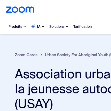
u contenu principal
r au chat d’aide
Produits
IA
Solutions
Tarification
Populaire
Popu
Zoom Cares
Urban Society For Aboriginal Youth 
Les solut
Zoom Workplace
Association urba
My 
Services Zoom pour les
entreprises
Zo
la jeunesse aut
Zoom CX
Ph
(USAY)
Zoom AI
Con