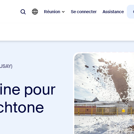
Réunion
Se connecter
Assistance
laire
(USAY)
ions en vogue, tendance, qui font le buzz : celles qui intéressent la cl
ine pour
Notes
Mee
omMate
Ro
ochtone
one
Can
tact Center
Per