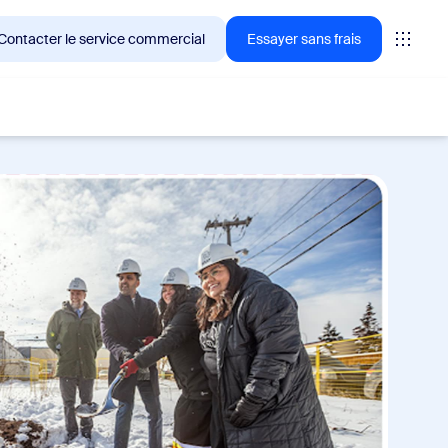
Contacter le service commercial
Essayer sans frais
ientèle de Zoom en ce moment.
tings
oms
vas
formance CX