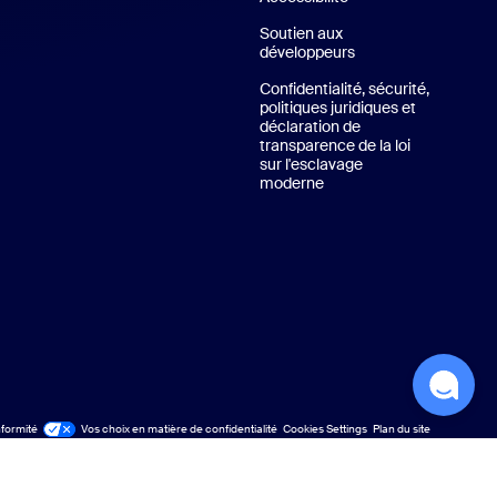
Soutien aux
développeurs
Assistance pour les
tuels de Zoom
Confidentialité, sécurité,
politiques juridiques et
déclaration de
transparence de la loi
sur l'esclavage
moderne
Confidentialité, sécurité
formité
dique
Vos choix en matière de confidentialité
Cookies Settings
Plan du site
Plan du site