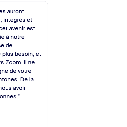
es auront
, intégrés et
cet avenir est
ie à notre
ce de
plus besoin, et
ts Zoom. Il ne
igne de votre
htones. De la
nous avoir
sonnes."