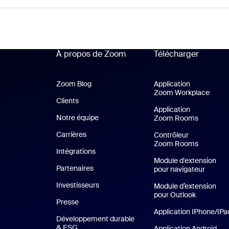
À propos de Zoom
Télécharger
Zoom Blog
Zoom Blog
Application
Zoom Workplace
Appli
Clients
Clients
Application
Notre équipe
Notre équipe
Zoom Rooms
Applicat
Carrières
Carrières
Contrôleur
Zoom Rooms
Intégrations
Module d'extension
Partenaires
pour navigateur
Investisseurs
Module d’extension
pour Outlook
Presse
Presse
Application IPhone/IPa
Développement durable
& ESG
Développement durable et critères ESG
Application Android
App