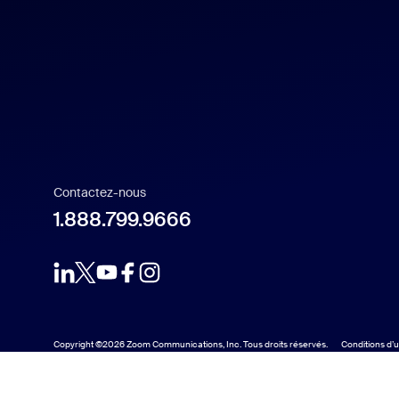
Français
Indonesia
Italiano
日本語
Contactez-nous
1.888.799.9666
한국어
Nederlands
Copyright ©2026 Zoom Communications, Inc. Tous droits réservés.
Conditions d’ut
Polski
Português