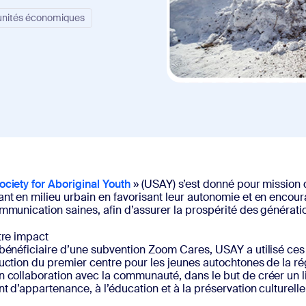
sai
unités économiques
2
ciety for Aboriginal Youth
» (USAY) s’est donné pour mission d
ant en milieu urbain en favorisant leur autonomie et en encou
mmunication saines, afin d’assurer la prospérité des génératio
tre impact
bénéficiaire d’une subvention Zoom Cares, USAY a utilisé ces 
uction du premier centre pour les jeunes autochtones de la ré
n collaboration avec la communauté, dans le but de créer un l
t d’appartenance, à l’éducation et à la préservation culturelle