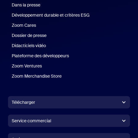
Dans la presse
Presse
Développement durable et critères ESG
Développement durable 
Zoom Cares
Zoom Cares
Dossier de presse
Kit support
Didacticiels vidéo
Plateforme des développeurs
Zoom Ventures
Zoom Ventures
Zoom Merchandise Store
Zoom Merchandise Store
Télécharger
Application Zoom Workplace
Application Zoom Workplace
Service commercial
Application Zoom Rooms
Application Zoom Rooms
+1.888.799.9666
Cliquer pour appeler
Contrôleur Zoom Rooms