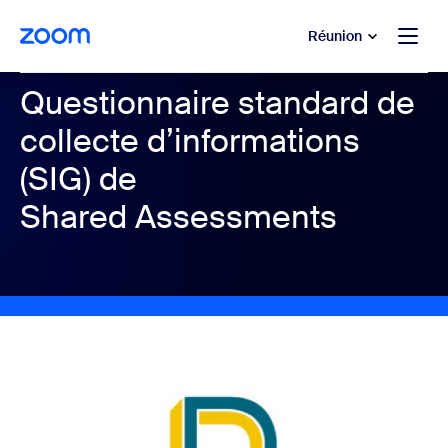
u contenu principal
r au chat d’aide
Réunion
Questionnaire standard de
collecte d’informations
(SIG) de
Shared Assessments