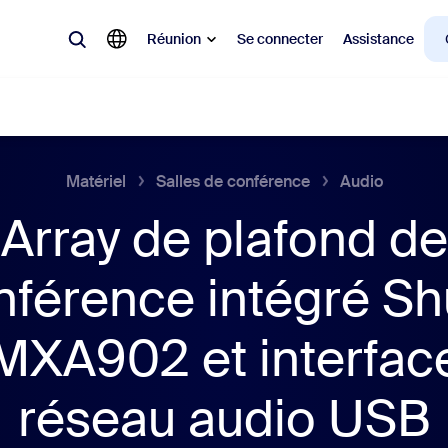
Réunion
Se connecter
Assistance
Matériel
Salles de conférence
Audio
laire
Array de plafond de
ions en vogue, tendance, qui font le buzz : celles qui intéressent la cl
nférence intégré Sh
Notes
Mee
omMate
Ro
MXA902 et interfac
one
Can
réseau audio USB
tact Center
Per