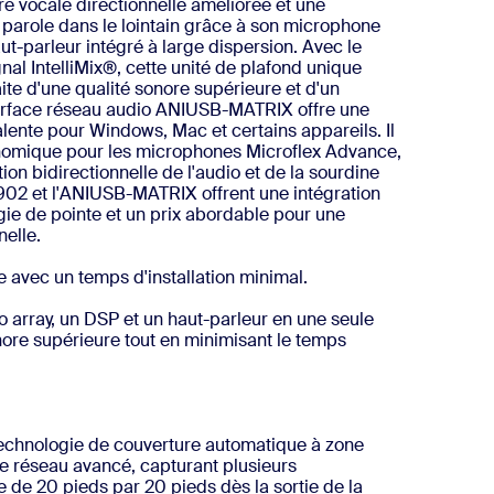
e vocale directionnelle améliorée et une
a parole dans le lointain grâce à son microphone
ut-parleur intégré à large dispersion. Avec le
al IntelliMix®, cette unité de plafond unique
ite d'une qualité sonore supérieure et d'un
nterface réseau audio ANIUSB-MATRIX offre une
ente pour Windows, Mac et certains appareils. Il
nomique pour les microphones Microflex Advance,
on bidirectionnelle de l'audio et de la sourdine
02 et l'ANIUSB-MATRIX offrent une intégration
gie de pointe et un prix abordable pour une
elle.
e avec un temps d'installation minimal.
array, un DSP et un haut-parleur en une seule
onore supérieure tout en minimisant le temps
echnologie de couverture automatique à zone
 réseau avancé, capturant plusieurs
e de 20 pieds par 20 pieds dès la sortie de la