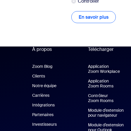
Controller
En savoir plus
En savoir 
À propos
Télécharger
Zoom Blog
Zoom Blog
Application
Zoom Workplace
Appli
Clients
Clients
Application
Notre équipe
Notre équipe
Zoom Rooms
Applicat
Carrières
Carrières
Contrôleur
Zoom Rooms
Intégrations
Module d’extension
Partenaires
pour navigateur
Investisseurs
Module d’extension
pour Outlook