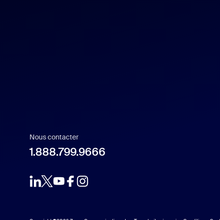
Español
Français
Indonesia
Italiano
日本語
Nous contacter
1.888.799.9666
한국어
Nederlands