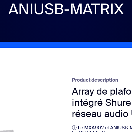
ANIUSB-MATRIX
sai
2
Product description
Array de plaf
intégré Shure
réseau audi
ⓘ Le MXA902 et ANIUSB-MAT