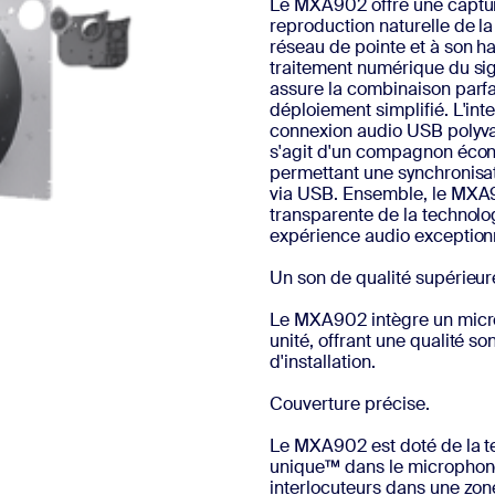
Le MXA902 offre une captur
reproduction naturelle de l
réseau de pointe et à son ha
traitement numérique du sign
assure la combinaison parfa
déploiement simplifié. L'i
connexion audio USB polyval
s'agit d'un compagnon éco
permettant une synchronisati
via USB. Ensemble, le MXA9
transparente de la technolo
expérience audio exceptionn
Un son de qualité supérieur
Le MXA902 intègre un micro 
unité, offrant une qualité s
d'installation.
Couverture précise.
Le MXA902 est doté de la t
unique™ dans le microphone
interlocuteurs dans une zon