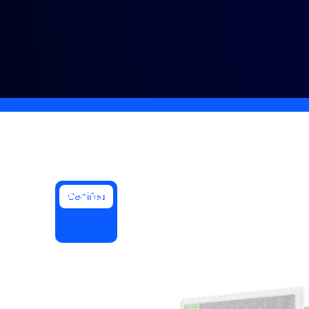
Bon
Développement
Applications et intégrations
Installer sur ordinateur
Contactez-nous
Centre de téléchargement
+1.888.799.9666
/
+1.888.303.101
Certified