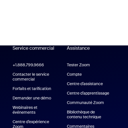
plus
Service commercial
Assistance
Assistance
+1.888.799.9666
Cliquer pour appeler
Tester Zoom
Tester Zoom
cation Zoom Workplace
Contacter le service
Compte
commercial
Centre d’assistance
Centre d’assi
ion Zoom Rooms
Forfaits et tarification
Forfaits et tarification
Centre d’apprentissage
Demander une démo
Demander une démo
Communauté Zoom
Webinaires et
Bibliothèque de
événements
contenu technique
Bibliothèque d
Centre d’expérience
Commentaires
Zoom
Centre d’expérience Zoom