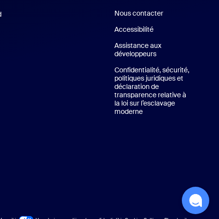
Nous contacter
Nous contacter
d
Application iPhone/iPad
SG
Accessibilité
lication Android
Assistance aux
développeurs
Assistance pour les
tuels de Zoom
Confidentialité, sécurité,
politiques juridiques et
déclaration de
transparence relative à
la loi sur l’esclavage
moderne
Confidentialité, sécurité