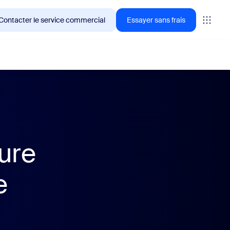
Contacter le service commercial
Essayer sans frais
ientèle de Zoom en ce moment.
ure
tings
oms
e
vas
formance CX