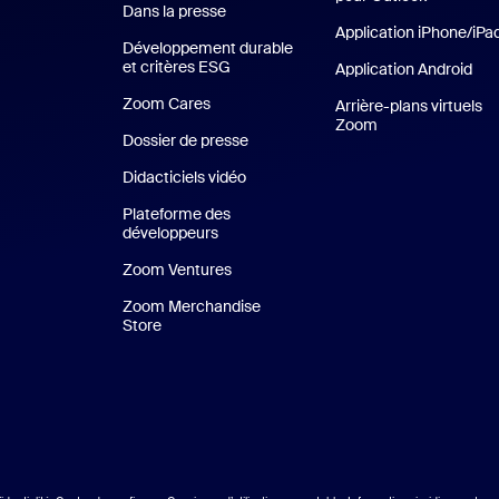
Dans la presse
Presse
Application iPhone/iPa
Développement durable
et critères ESG
Développement durable et critères E
Application Android
App
Zoom Cares
Zoom Cares
Arrière-plans virtuels
Zoom
Arrière-plans vir
Dossier de presse
Kit support
Didacticiels vidéo
Plateforme des
développeurs
Zoom Ventures
Zoom Ventures
Zoom Merchandise
Store
Zoom Merchandise Store