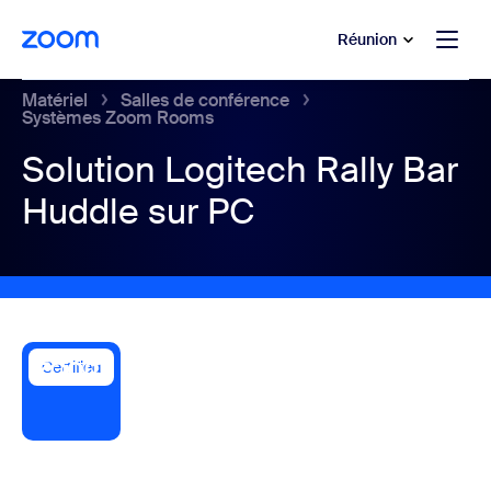
u contenu principal
r au chat d’aide
Réunion
Matériel
Salles de conférence
Systèmes Zoom Rooms
Solution Logitech Rally Bar
Huddle sur PC
Certified