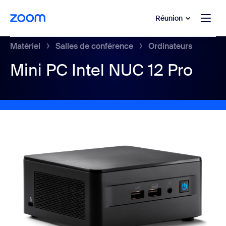
u contenu principal
r au chat d’aide
Réunion
Matériel
Salles de conférence
Ordinateurs
Mini PC Intel NUC 12 Pro