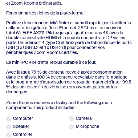
et Zoom Rooms préinstallés.
Fonctionnalités riches de la plate-forme.
Profitez d'une connectivité filaire et sans fil rapide pour faciliter la
collaboration grâce à l'Intel Ethernet 2.5Gbps et au nouveau
Intel Wi-Fi 6E AX211. Pilotez jusqu'à quatre écrans 4K avec la
double connectivité HDMI et la double connectivité DP via les
ports Thunderbolt 4 (type C) et tirez parti de l'abondance de ports
USB (3 x USB 3.2 et 1 x USB 2.0) pour connecter vos
périphériques Zoom Rooms certifiés.
Le mini-PC 4x4 d'Intel le plus durable à ce jour.
Avec jusqu'à 75 % de contenu recyclé après consommation
dans le châssis, 100 % de contenu recyclable dans l'emballage
et le programme d'autorisation de retour de matériel d'Intel, 99,5
% des unités en fin de vie ne se retrouveront pas dans les
décharges.
Zoom Rooms requires a display and the following main
components. This product includes:
Computer
Camera
Speaker
Microphone
Controller