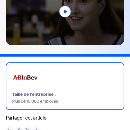
0
seconds
of
1
minute,
36
seconds
Taille de l’entreprise :
Plus de 10 000 employés
Partager cet article