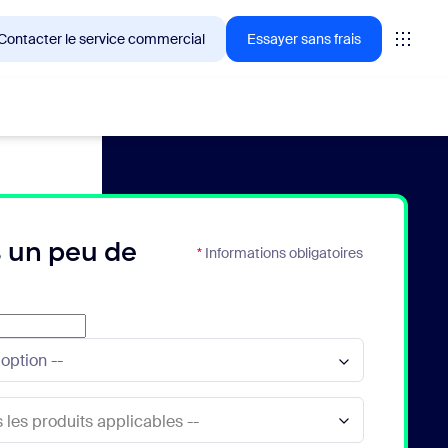
Contacter le service commercial
Essayer sans frais
ientèle de Zoom en ce moment.
 un peu de
*
Informations obligatoires
tings
oms
vas
formance CX