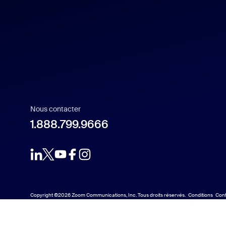
Français
Indonesia
Italiano
日本語
Nous contacter
1.888.799.9666
한국어
Nederlands
Copyright ©2026 Zoom Communications, Inc. Tous droits réservés.
Conditions
Conf
Polski
Português