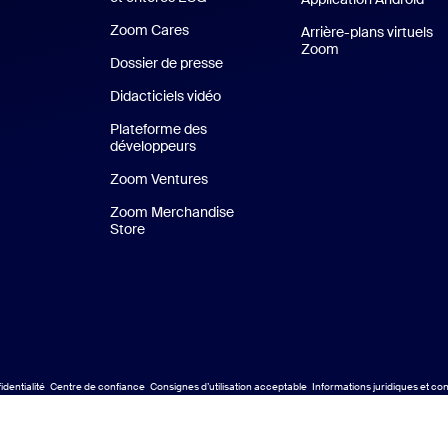
Zoom Cares
Zoom Cares
Arrière-plans virtuels
Zoom
Arrière-plans vir
Dossier de presse
Kit support
Didacticiels vidéo
Plateforme des
développeurs
Zoom Ventures
Zoom Ventures
Zoom Merchandise
Store
Zoom Merchandise Store
identialité
Centre de confiance
Consignes d’utilisation acceptable
Informations juridiques et co
Conformité juridique