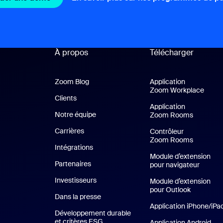
À propos
Télécharger
Zoom Blog
Zoom Blog
Application
Zoom Workplace
Appli
Clients
Clients
Application
Notre équipe
Notre équipe
Zoom Rooms
Applicat
Carrières
Carrières
Contrôleur
Zoom Rooms
Intégrations
Module d’extension
Partenaires
pour navigateur
Investisseurs
Module d’extension
pour Outlook
Dans la presse
Presse
Application iPhone/iPa
Développement durable
et critères ESG
Développement durable et critères E
Application Android
App