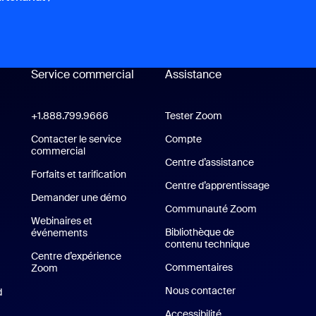
Service commercial
Assistance
Assistance
+1.888.799.9666
Cliquer pour appeler
Tester Zoom
Tester Zoom
cation Zoom Workplace
Contacter le service
Compte
commercial
Centre d’assistance
Centre d’assi
ion Zoom Rooms
Forfaits et tarification
Forfaits et tarification
Centre d’apprentissage
Demander une démo
Demander une démo
Communauté Zoom
Webinaires et
Bibliothèque de
événements
contenu technique
Bibliothèque d
Centre d’expérience
Commentaires
Zoom
Centre d’expérience Zoom
Nous contacter
Nous contacter
d
Application iPhone/iPad
SG
Accessibilité
lication Android