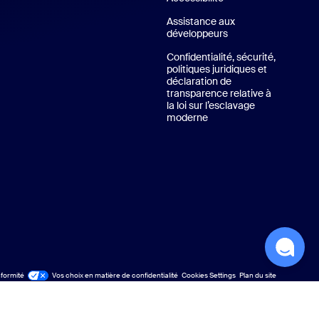
Assistance aux
développeurs
Assistance pour les
tuels de Zoom
Confidentialité, sécurité,
politiques juridiques et
déclaration de
transparence relative à
la loi sur l’esclavage
moderne
Confidentialité, sécurité
nformité
Vos choix en matière de confidentialité
Cookies Settings
Plan du site
Plan du site