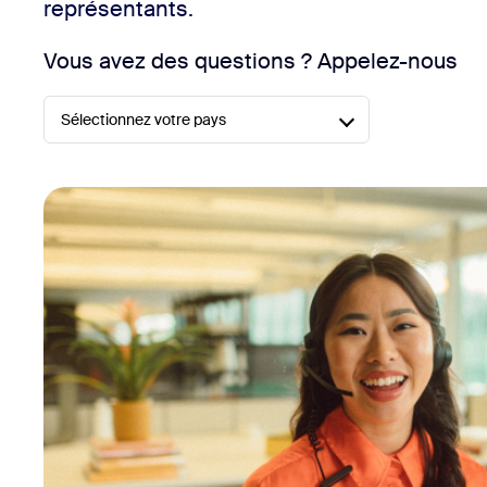
représentants.
Bon
Développement
Vous avez des questions ? Appelez-nous
Applications et intégrations
Sélectionnez votre pays
Installer sur ordinateur
Contactez-nous
Centre de téléchargement
+1.888.799.9666
/
+1.888.303.101