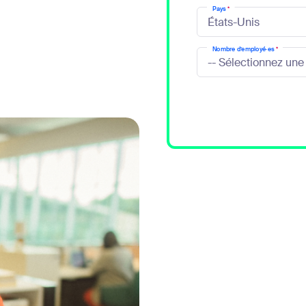
Pays
*
sai
Nombre d’employé·es
*
2