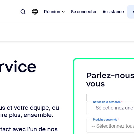
Réunion
Se connecter
Assistance
laire
rvice
ions en vogue, tendance, qui font le buzz : celles qui intéressent la cl
Parlez-nous
vous
Notes
Mee
omMate
Ro
Adresse e-mail
*
Nature de la demande
*
s et votre équipe, où
one
Can
aire plus, ensemble.
Produits concernés
*
tact Center
Per
tact avec l’un de nos