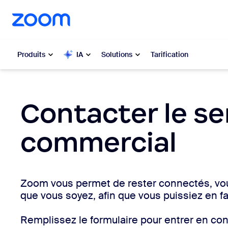
u contenu principal
r au chat d’aide
Produits
IA
Solutions
Tarification
Populaire
Popu
Contacter le se
Les solut
Zoom Workplace
commercial
My 
Services Zoom pour les
entreprises
Zo
Zoom vous permet de rester connectés, vou
Zoom CX
Ph
que vous soyez, afin que vous puissiez en f
Zoom AI
Con
Remplissez le formulaire pour entrer en con