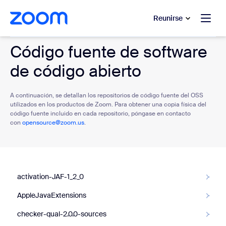
 al contenido principal
 ir al chat de ayuda
Reunirse
Código fuente de software
de código abierto
A continuación, se detallan los repositorios de código fuente del OSS
utilizados en los productos de Zoom. Para obtener una copia física del
código fuente incluido en cada repositorio, póngase en contacto
con
opensource@zoom.us
.
activation-JAF-1_2_0
AppleJavaExtensions
checker-qual-2.0.0-sources