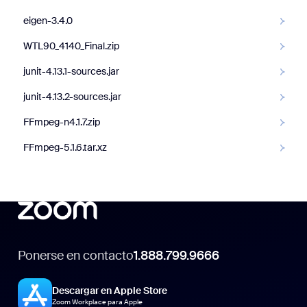
eigen-3.4.0
WTL90_4140_Final.zip
junit-4.13.1-sources.jar
junit-4.13.2-sources.jar
FFmpeg-n4.1.7.zip
FFmpeg-5.1.6.tar.xz
Ponerse en contacto
1.888.799.9666
Descargar en Apple Store
Zoom Workplace para Apple