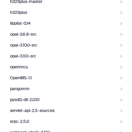
h323plus-master
h323plus
libplist-0.14
opal-3.6.8-src
opal-3.10.0-src
opal-3.10.1-src
openmcu
OpenMS-1.1
pangomm
pysdl2-dll-2.0.10
servlet-api-2.5-sources
srpc-2.5.0