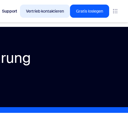
Support
Vertrieb kontaktieren
Gratis loslegen
en, für die sich Zoom-Kunden gerade interessieren.
ärung
tings
oms
vas
Insights