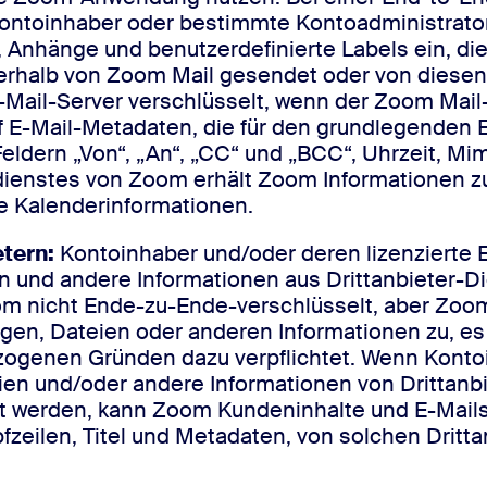
Kontoinhaber oder bestimmte Kontoadministrator
f, Anhänge und benutzerdefinierte Labels ein, d
ußerhalb von Zoom Mail gesendet oder von die
il-Server verschlüsselt, wenn der Zoom Mail-B
uf E-Mail-Metadaten, die für den grundlegenden 
ldern „Von“, „An“, „CC“ und „BCC“, Uhrzeit, M
dienstes von Zoom erhält Zoom Informationen z
 Kalenderinformationen.
etern:
Kontoinhaber und/oder deren lizenzierte
 und andere Informationen aus Drittanbieter-Die
m nicht Ende-zu-Ende-verschlüsselt, aber Zoom-M
gen, Dateien oder anderen Informationen zu, es s
ezogenen Gründen dazu verpflichtet. Wenn Kontoi
ien und/oder andere Informationen von Drittanbi
t werden, kann Zoom Kundeninhalte und E-Mails
opfzeilen, Titel und Metadaten, von solchen Drit