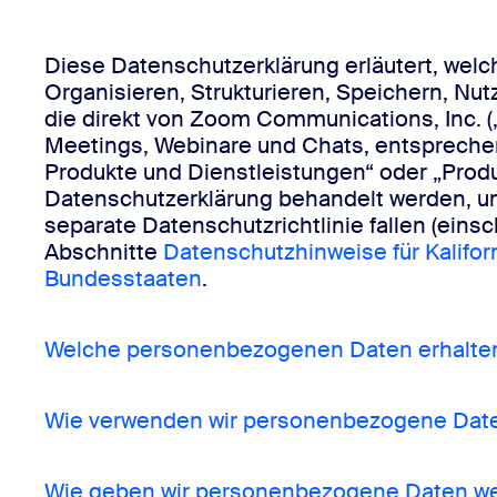
Diese Datenschutzerklärung erläutert, wel
Auf dem Desktop installieren
Kontakt aufnehmen
Organisieren, Strukturieren, Speichern, Nu
Download-Center
+1.888.799.9666
/
+1.888.303.1012
die direkt von Zoom Communications, Inc. (
Meetings, Webinare und Chats, entsprechen
Produkte und Dienstleistungen“ oder „Produ
Datenschutzerklärung behandelt werden, um
separate Datenschutzrichtlinie fallen (einsc
Abschnitte
Datenschutzhinweise für Kalifo
Bundesstaaten
.
Welche personenbezogenen Daten erhalten
Wie verwenden wir personenbezogene Dat
Wie geben wir personenbezogene Daten we