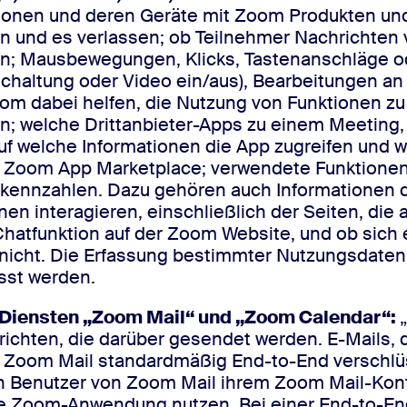
sonen und deren Geräte mit Zoom Produkten und D
n und es verlassen; ob Teilnehmer Nachrichten
n; Mausbewegungen, Klicks, Tastenanschläge od
ltung oder Video ein/aus), Bearbeitungen an 
oom dabei helfen, die Nutzung von Funktionen z
n; welche Drittanbieter-Apps zu einem Meeting,
f welche Informationen die App zugreifen und we
Zoom App Marketplace; verwendete Funktionen (w
kennzahlen. Dazu gehören auch Informationen d
 interagieren, einschließlich der Seiten, die a
Chatfunktion auf der Zoom Website, und ob sich
 nicht. Die Erfassung bestimmter Nutzungsdaten 
sst werden.
 Diensten „Zoom Mail“ und „Zoom Calendar“:
ichten, die darüber gesendet werden. E-Mails, 
Zoom Mail standardmäßig End-to-End verschlüs
n Benutzer von Zoom Mail ihrem Zoom Mail-Kont
e Zoom-Anwendung nutzen. Bei einer End-to-End