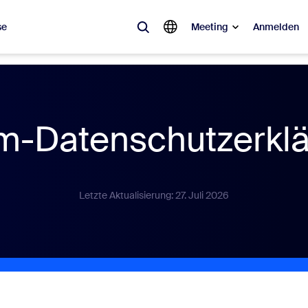
se
Meeting
Anmelden
ebt
sagt ist, was im Trend liegt, was für Gesprächsstoff sorgt – die Lösung
-Datenschutzerkl
Notes
Mee
omMate
Ro
Letzte Aktualisierung: 27. Juli 2026
one
Can
tact Center
CX-
sai