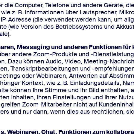
er die Computer, Telefone und andere Geräte, di
wie z. B. Informationen über Lautsprecher, Mikr
P-Adresse (die verwendet werden kann, um allg
ute (wie Version des Betriebssystems und Akku
le).
naren, Messaging und anderen Funktionen für k
über andere Zoom-Produkte und -Dienstleistung
rden. Dazu können Audio, Video, Meeting-Nachric
onen, Transkriptbearbeitungen und -empfehlung
etings oder Webinaren, Antworten auf Abstimm
öriger Kontext, wie z. B. Einladungsdetails, N
e können Ihre Stimme und Ihr Bild enthalten, 
en Inhalten, Ihren Einstellungen und Ihrer Nut
greifen Zoom-Mitarbeiter nicht auf Kundeninhal
rs und nur dann, wenn dies aus rechtlichen, sic
s, Webinaren, Chat, Funktionen zum kollabora