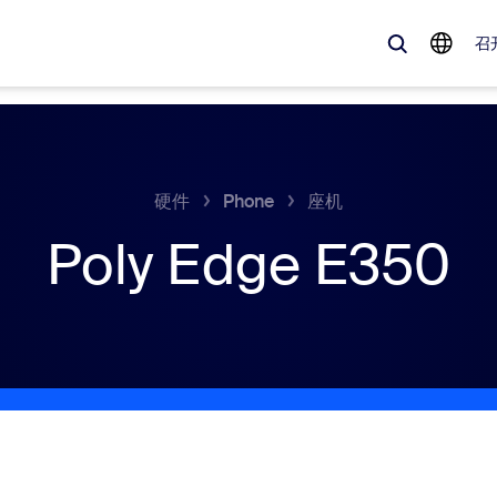
召
、流行趋势以及备受关注的解决方案——Zoom 客户目前最关注的解决方
硬件
Phone
座机
Poly Edge E350
Notes
Mee
omMate
Ro
one
Can
tact Center
客
sai