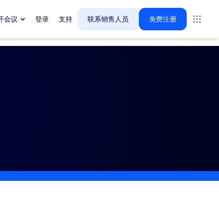
开会议
登录
支持
联系销售人员
免费注册
案。
tings
oms
vas
户体验洞察