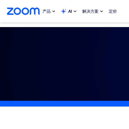
转至主要内容
转至帮助聊天
产品
AI
解决方案
定价
热门
热门
当下热门
Zoom Workplace
My 
Zoom 企业服务套件
Zo
Zoom 客户体验
Ph
Zoom AI
Con
开发人员
Bon
应用与集成