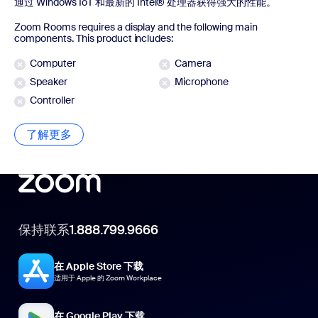
通过 Windows IoT 和最新的 Intel® 处理器获得强大的性能。
Zoom Rooms requires a display and the following main
components. This product includes:
Computer
Camera
Speaker
Microphone
Controller
了解更多
了解更多
保持联系
1.888.799.9666
在 Apple Store 下载
适用于 Apple 的 Zoom Workplace
在 Google Play 下载