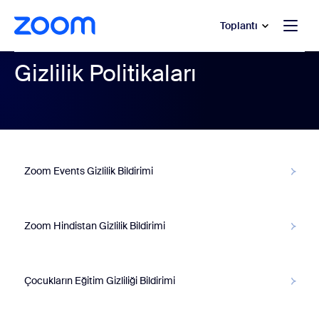
t yardımına atla
a içeriğe atla
Toplantı
Gizlilik Politikaları
Zoom Events Gizlilik Bildirimi
Zoom Hindistan Gizlilik Bildirimi
Çocukların Eğitim Gizliliği Bildirimi