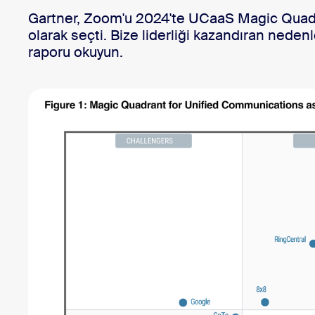
Geliştiriciler
Bon
Gartner, Zoom'u 2024'te UCaaS Magic Quadr
olarak seçti. Bize liderliği kazandıran neden
Uygulamalar ve Entegrasyonlar
raporu okuyun.
Masaüstüne yükleyin
İletişime geçin
İndirme Merkezi
+1.888.799.9666
/
+1.888.303.1012