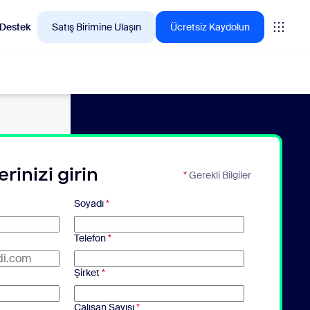
Destek
Satış Birimine Ulaşın
Ücretsiz Kaydolun
n çok tercih ettiği ürünleri keşfedin.
erinizi girin
*
Gerekli Bilgiler
tings
Soyadı
*
oms
Telefon
*
vas
Şirket
*
teri Deneyimi Analizleri
Çalışan Sayısı
*