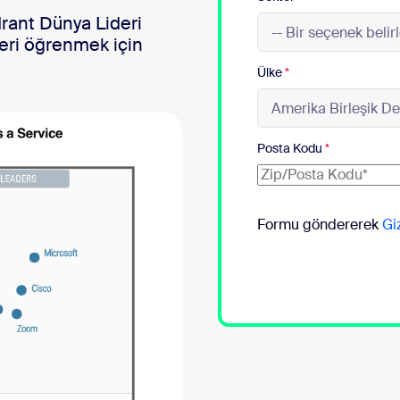
sai
ant Dünya Lideri
leri öğrenmek için
Ülke
*
Posta Kodu
*
Formu göndererek
Giz