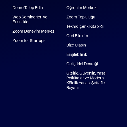
Demo Talep Edin
Öğrenim Merkezi
Web Seminerleri ve
Zoom Topluluğu
Etkinlikler
Teknik İçerik Kitaplığı
Teknik İçerik 
Zoom Deneyim Merkezi
Zoom Deneyim Merkezi
Geri Bildirim
Zoom for Startups
Zoom for Startups
Bize Ulaşın
Bize Ulaşın
d Uygulaması
Erişilebilirlik
droid Uygulaması
Geliştirici Desteği
Gizlilik, Güvenlik, Yasal
Politikalar ve Modern
Kölelik Yasası Şeffaflık
Beyanı