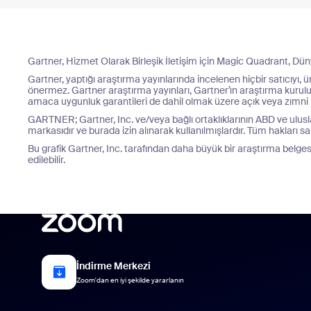
Gartner, Hizmet Olarak Birleşik İletişim için Magic Quadrant, 
Gartner, yaptığı araştırma yayınlarında incelenen hiçbir satıcıyı,
önermez. Gartner araştırma yayınları, Gartner’ın araştırma kuruluşu
amaca uygunluk garantileri de dahil olmak üzere açık veya zımni h
GARTNER; Gartner, Inc. ve/veya bağlı ortaklıklarının ABD ve ulusla
markasıdır ve burada izin alınarak kullanılmışlardır. Tüm hakları sak
Bu grafik Gartner, Inc. tarafından daha büyük bir araştırma belge
edilebilir.
İndirme Merkezi
Zoom'dan en iyi şekilde yararlanın