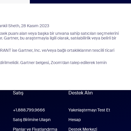
ankil Sheth, 28 Kasım 2023
ksek puanı alan veya başka bir unvana sahip satıcıları seçmelerini
ner, bu araştırmayla ilgili olarak, satılabilirlik veya belirli bir
 ise Gartner, Inc. ve/veya bağlı ortaklıklarının tescilli ticari
irilmelidir. Gartner belgesi, Zoom'dan talep edilerek temin
Satış
Destek Alın
Destek Alın
+1.888.799.9666
Çağrı yapmak için tıklayın
Yakınlaştırmayı Test Et
place Uygulaması
Satış Birimine Ulaşın
Hesap
Planlar ve Fiyatlandırma
Destek Merkezi
Destek Merkezi
s Uygulaması