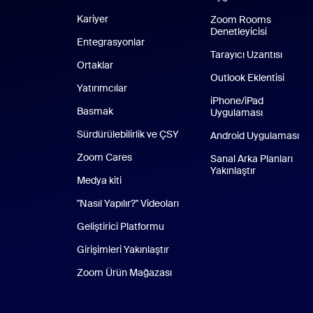
Kariyer
Zoom Rooms
Denetleyicisi
Entegrasyonlar
Tarayıcı Uzantısı
Ortaklar
Outlook Eklentisi
Yatırımcılar
iPhone/iPad
Basmak
Uygulaması
iPhone/iPa
Sürdürülebilirlik ve ÇSY
Android Uygulaması
An
Zoom Cares
Zoom Cares
Sanal Arka Planları
Yakınlaştır
Medya kiti
"Nasıl Yapılır?" Videoları
Geliştirici Platformu
Girişimleri Yakınlaştır
Zoom Ürün Mağazası
Zoom Ürün Mağazası