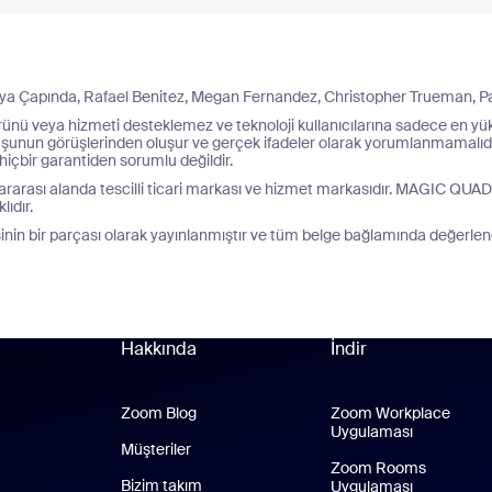
Dünya Çapında, Rafael Benitez, Megan Fernandez, Christopher Trueman, P
 ürünü veya hizmeti desteklemez ve teknoloji kullanıcılarına sadece en yü
nun görüşlerinden oluşur ve gerçek ifadeler olarak yorumlanmamalıdır. Gart
içbir garantiden sorumlu değildir.
rarası alanda tescilli ticari markası ve hizmet markasıdır. MAGIC QUADRANT
lıdır.
sinin bir parçası olarak yayınlanmıştır ve tüm belge bağlamında değerlend
Hakkında
İndir
Zoom Blog
Zoom Blog
Zoom Workplace
Uygulaması
Zoom Work
Müşteriler
Zoom Rooms
Bizim takım
Uygulaması
Zoom Room