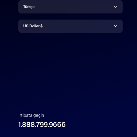
Dil
Türkçe
Para Birimi
Deutsch
US Dollar $
English
US Dollar $
Español
Français
Indonesia
Italiano
İrtibata geçin
1.888.799.9666
日本語