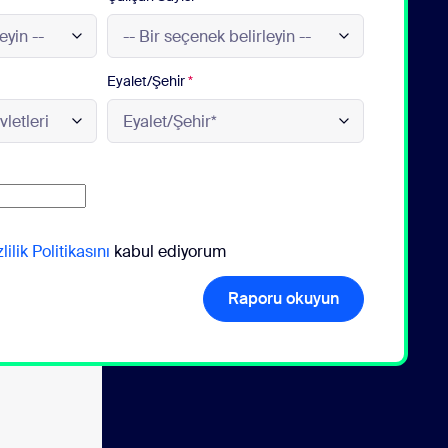
Eyalet/Şehir
*
lilik Politikasını
kabul ediyorum
Raporu okuyun