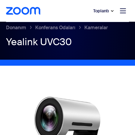
t yardımına atla
a içeriğe atla
Toplantı
Donanım
Konferans Odaları
Kameralar
Yealink UVC30