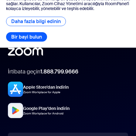
sağlar. Kullanıcılar, Zoom Cihaz Yönetimi aracılığıyla RoomPanel'i
kolayca izleyebilir, yönetebilir ve teşhis edebilir.
Daha fazla bilgi edinin
Daha fazla bilgi edinin
Bir bayi bulun
Bir bayi bulun
İrtibata geçin
1.888.799.9666
Apple Store'dan indirin
Zoom Workplace for Apple
Google Play’den indirin
Zoom Workplace for Android