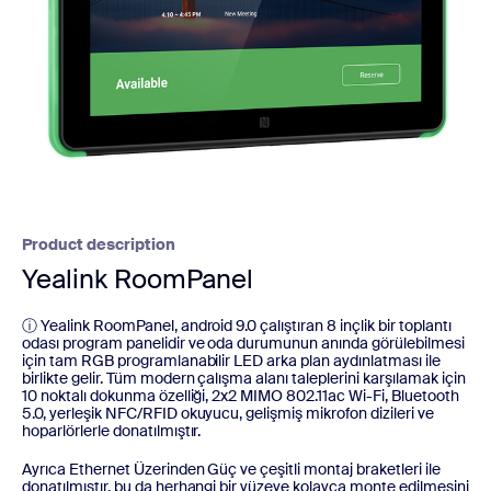
Product description
Yealink RoomPanel
ⓘ Yealink RoomPanel, android 9.0 çalıştıran 8 inçlik bir toplantı
odası program panelidir ve oda durumunun anında görülebilmesi
için tam RGB programlanabilir LED arka plan aydınlatması ile
birlikte gelir. Tüm modern çalışma alanı taleplerini karşılamak için
10 noktalı dokunma özelliği, 2x2 MIMO 802.11ac Wi-Fi, Bluetooth
5.0, yerleşik NFC/RFID okuyucu, gelişmiş mikrofon dizileri ve
hoparlörlerle donatılmıştır.
Ayrıca Ethernet Üzerinden Güç ve çeşitli montaj braketleri ile
donatılmıştır, bu da herhangi bir yüzeye kolayca monte edilmesini