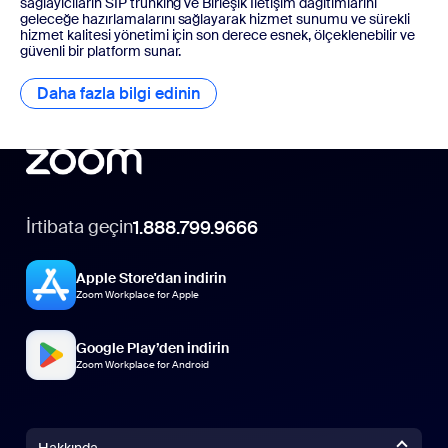
sağlayıcıların SIP trunking ve Birleşik İletişim dağıtımlarını
geleceğe hazırlamalarını sağlayarak hizmet sunumu ve sürekli
hizmet kalitesi yönetimi için son derece esnek, ölçeklenebilir ve
güvenli bir platform sunar.
Daha fazla bilgi edinin
Daha fazla bilgi edinin
İrtibata geçin
1.888.799.9666
Apple Store'dan indirin
Zoom Workplace for Apple
Google Play’den indirin
Zoom Workplace for Android