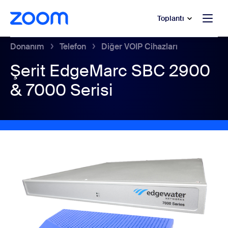
t yardımına atla
a içeriğe atla
Toplantı
Donanım
Telefon
Diğer VOIP Cihazları
Şerit EdgeMarc SBC 2900
& 7000 Serisi