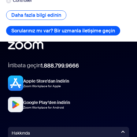
Controller
Daha fazla bilgi edinin
Daha fazla bilgi edinin
Sorularınız mı var? Bir uzmanla iletişime geçin
Soruların
İrtibata geçin
1.888.799.9666
Apple Store'dan indirin
Zoom Workplace for Apple
Google Play’den indirin
Zoom Workplace for Android
Hakkında