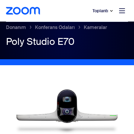
t yardımına atla
a içeriğe atla
Toplantı
Donanım
Konferans Odaları
Kameralar
Poly Studio E70