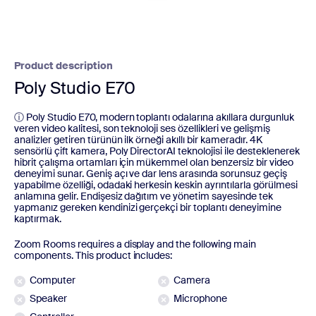
Product description
Poly Studio E70
ⓘ Poly Studio E70, modern toplantı odalarına akıllara durgunluk
veren video kalitesi, son teknoloji ses özellikleri ve gelişmiş
analizler getiren türünün ilk örneği akıllı bir kameradır. 4K
sensörlü çift kamera, Poly DirectorAI teknolojisi ile desteklenerek
hibrit çalışma ortamları için mükemmel olan benzersiz bir video
deneyimi sunar. Geniş açı ve dar lens arasında sorunsuz geçiş
yapabilme özelliği, odadaki herkesin keskin ayrıntılarla görülmesi
anlamına gelir. Endişesiz dağıtım ve yönetim sayesinde tek
yapmanız gereken kendinizi gerçekçi bir toplantı deneyimine
kaptırmak.
Zoom Rooms requires a display and the following main
components. This product includes:
Computer
Camera
Speaker
Microphone