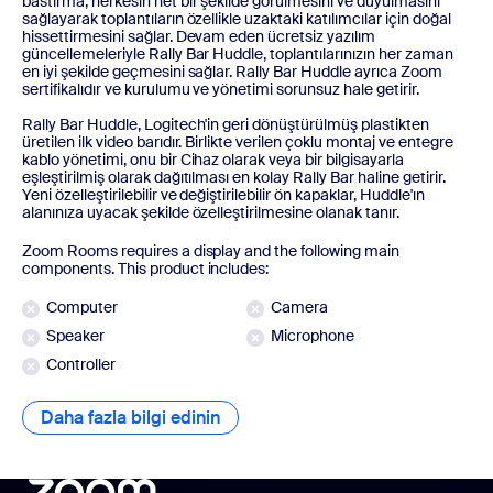
bastırma, herkesin net bir şekilde görülmesini ve duyulmasını
sağlayarak toplantıların özellikle uzaktaki katılımcılar için doğal
hissettirmesini sağlar. Devam eden ücretsiz yazılım
güncellemeleriyle Rally Bar Huddle, toplantılarınızın her zaman
en iyi şekilde geçmesini sağlar. Rally Bar Huddle ayrıca Zoom
sertifikalıdır ve kurulumu ve yönetimi sorunsuz hale getirir.
Rally Bar Huddle, Logitech'in geri dönüştürülmüş plastikten
üretilen ilk video barıdır. Birlikte verilen çoklu montaj ve entegre
kablo yönetimi, onu bir Cihaz olarak veya bir bilgisayarla
eşleştirilmiş olarak dağıtılması en kolay Rally Bar haline getirir.
Yeni özelleştirilebilir ve değiştirilebilir ön kapaklar, Huddle'ın
alanınıza uyacak şekilde özelleştirilmesine olanak tanır.
Zoom Rooms requires a display and the following main
components. This product includes:
Computer
Camera
Speaker
Microphone
Controller
Daha fazla bilgi edinin
Daha fazla bilgi edinin