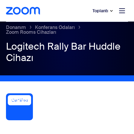
t yardımına atla
a içeriğe atla
Toplantı
Donanım
Konferans Odaları
Zoom Rooms Cihazları
Logitech Rally Bar Huddle
Cihazı
Certified