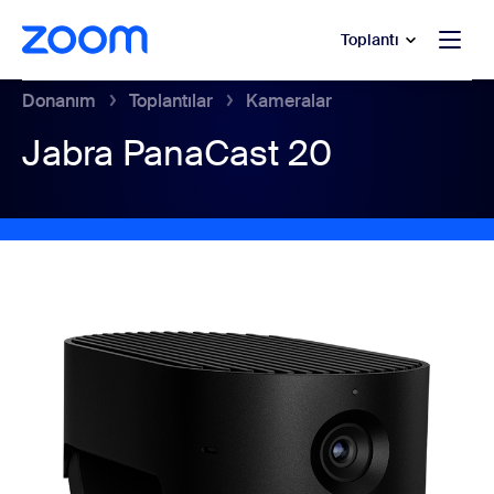
t yardımına atla
a içeriğe atla
Toplantı
Donanım
Toplantılar
Kameralar
Jabra PanaCast 20