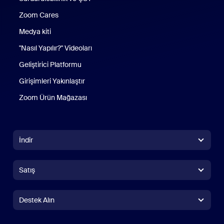
Zoom Cares
Zoom Cares
Medya kiti
"Nasıl Yapılır?" Videoları
Geliştirici Platformu
Girişimleri Yakınlaştır
Zoom Ürün Mağazası
Zoom Ürün Mağazası
İndir
Zoom Workplace Uygulaması
Zoom Workplace Uygulaması
Satış
Zoom Rooms Uygulaması
Zoom Rooms Uygulaması
+1.888.799.9666
Çağrı yapmak için tıklayın
Zoom Rooms Denetleyicisi
Destek Alın
Destek Alın
Satış Birimine Ulaşın
Tarayıcı Uzantısı
Yakınlaştırmayı Test Et