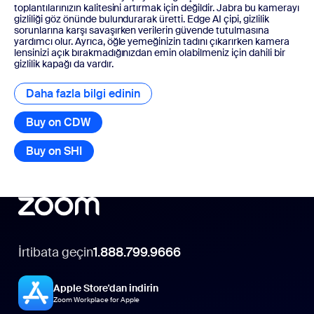
toplantılarınızın kalitesini artırmak için değildir. Jabra bu kamerayı
gizliliği göz önünde bulundurarak üretti. Edge AI çipi, gizlilik
sorunlarına karşı savaşırken verilerin güvende tutulmasına
yardımcı olur. Ayrıca, öğle yemeğinizin tadını çıkarırken kamera
lensinizi açık bırakmadığınızdan emin olabilmeniz için dahili bir
gizlilik kapağı da vardır.
Daha fazla bilgi edinin
Daha fazla bilgi edinin
Buy on CDW
Buy on SHI
İrtibata geçin
1.888.799.9666
Apple Store'dan indirin
Zoom Workplace for Apple