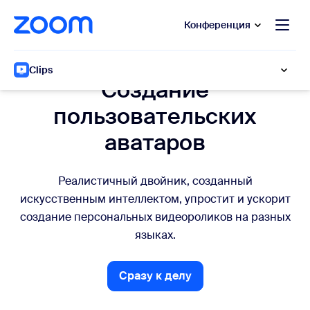
сновному содержанию
ти в чат помощи
Конференция
Собственные аватары
Clips
Создание
пользовательских
аватаров
Реалистичный двойник, созданный
искусственным интеллектом, упростит и ускорит
создание персональных видеороликов на разных
языках.
Сразу к делу
Сразу к делу