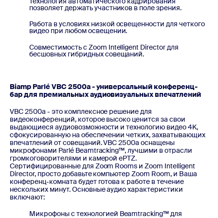
Технология автоматического кадрирования
позволяет держать участников в поле зрения.
Работа в условиях низкой освещенности для четкого
видео при любом освещении.
Совместимость с Zoom Intelligent Director для
бесшовных гибридных совещаний.
Biamp Parlé VBC 2500a - универсальный конференц-
бар для премиальных аудиовизуальных впечатлений
VBC 2500a - это комплексное решение для
видеоконференций, которое высоко ценится за свои
выдающиеся аудиовозможности и технологию видео 4K,
сфокусированную на обеспечении четких, захватывающих
впечатлений от совещаний. VBC 2500a оснащены
микрофонами Parlé Beamtracking™, лучшими в отрасли
громкоговорителями и камерой ePTZ.
Сертифицированные для Zoom Rooms и Zoom Intelligent
Director, просто добавьте компьютер Zoom Room, и Ваша
конференц-комната будет готова к работе в течение
нескольких минут. Основные аудио характеристики
включают:
Микрофоны с технологией Beamtracking™ для