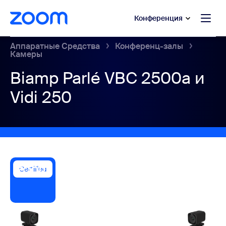
сновному содержанию
ти в чат помощи
Конференция
Аппаратные Средства
Конференц-залы
Камеры
Biamp Parlé VBC 2500a и
Vidi 250
Certified