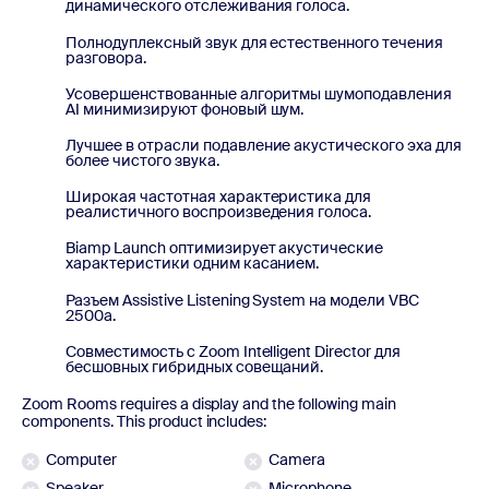
динамического отслеживания голоса.
Полнодуплексный звук для естественного течения
разговора.
Усовершенствованные алгоритмы шумоподавления
AI минимизируют фоновый шум.
Лучшее в отрасли подавление акустического эха для
более чистого звука.
Широкая частотная характеристика для
реалистичного воспроизведения голоса.
Biamp Launch оптимизирует акустические
характеристики одним касанием.
Разъем Assistive Listening System на модели VBC
2500a.
Совместимость с Zoom Intelligent Director для
бесшовных гибридных совещаний.
Zoom Rooms requires a display and the following main
components. This product includes:
Computer
Camera
Speaker
Microphone