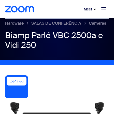
 conteúdo principal
a o chat de ajuda
Meet
Hardware
SALAS DE CONFERÊNCIA
Câmeras
Biamp Parlé VBC 2500a e
Vidi 250
Certified