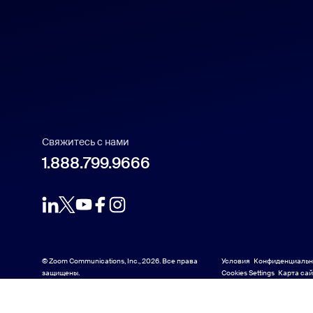
Français
Indonesia
Italiano
日本語
Свяжитесь с нами
1.888.799.9666
한국어
Nederlands
Polski
© Zoom Communications, Inc., 2026. Все права
Условия
Конфиденциальн
защищены.
Cookies Settings
Карта са
Карта са
Português