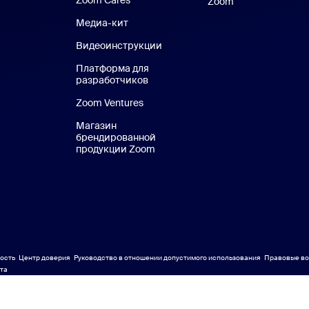
Zoom Cares
Zoom Cares
Zoom
Виртуальные ф
Медиа-кит
Медиа-кит
Видеоинструкции
Платформа для
разработчиков
Zoom Ventures
Магазин
брендированной
продукции Zoom
Магазин брендированной прод
ость
Центр доверия
Руководство в отношении допустимого использования
Правовые во
Правовые во
йта
йта