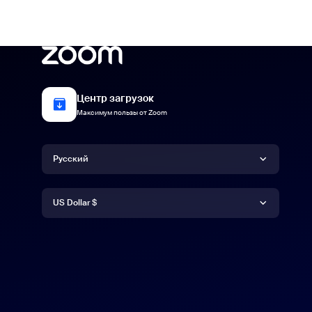
Центр загрузок
Максимум пользы от Zoom
Язык
Русский
Валюта
Deutsch
US Dollar $
English
US Dollar $
Español