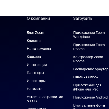
О компании
Загрузить
Блог Zoom
Блог Zoom
Приложение Zoom
Workplace
Приложени
Клиенты
Клиенты
Приложение Zoom
Наша команда
Наш коллектив
Rooms
Приложение 
Карьера
Вакансии
Контроллер Zoom
Rooms
Интеграции
Расширение браузер
Партнеры
Плагин Outlook
Инвесторы
Приложение для
Нажмите
Нажмите
iPhone или iPad
Прило
Устойчивое развитие
Приложение Android
& ESG
Устойчивое развитие и ESG
Виртуальные фоны