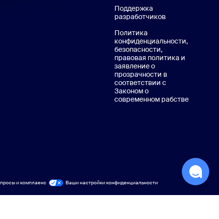
оны Zoom
Поддержка
разработчиков
Поддержка раз
Политика
конфиденциальности,
безопасности,
правовая политика и
заявление о
прозрачности в
соответствии с
Законом о
современном рабстве
Политика
укции Zoom
просы и комплаенс
просы и контроль соблюдения требований
Ваши настройки конфиденциальности