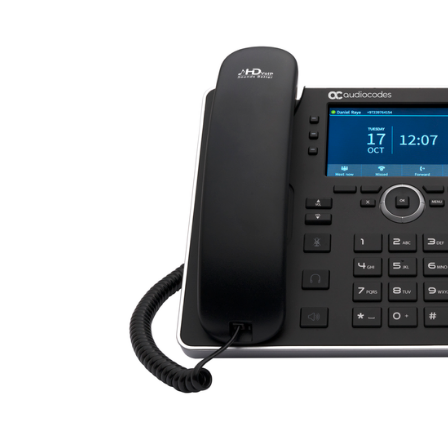
Разработчикам
Bon
Приложения и интеграции
Установить на компьютер
Свяжитесь с нами
Центр загрузок
(+1) 888-799-9666
/
(+1) 888-303-10