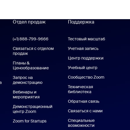
Отдел продаж
Поддержка
Поддержка
(+1) 888-799-9666
Вызов одним щелчком
Тестовый масштаб
Проверить 
е Zoom Workplace
Связаться с отделом
Учетная запись
продаж
Центр поддержки
Центр подде
Zoom Rooms
Планы &
Учебный центр
Центр обучения
Ценообразование
Тарифные планы и цены
Сообщество Zoom
Запрос на
а
демонстрацию
Запросить демонстрацию
Техническая
библиотека
Техническая библи
Вебинары и
мероприятия
Обратная связь
жение для iPhone или iPad
Демонстрационный
Связаться с нами
Связаться с 
центр Zoom
Демонстрационный центр Zoom
Приложение Android
Специальные
Zoom for Startups
Zoom for Startups
возможности