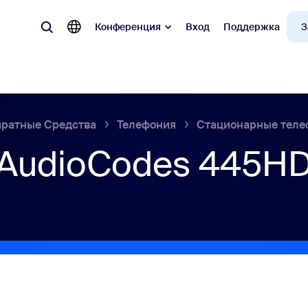
Конференция
Вход
Поддержка
З
ратные Средства
Телефония
Стационарные тел
улярные
AudioCodes 445H
 Zoom, наиболее востребованные у клиентов.
Notes
Mee
omMate
Ro
one
Can
tact Center
Ана