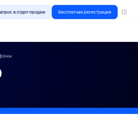
апрос в отдел продаж
Бесплатная регистрация
ефоны
D
tings
oms
vas
литика работы с клиентами