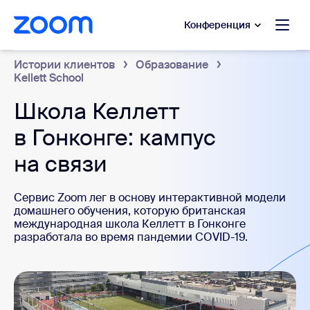
сновному содержанию
ти в чат помощи
Конференция
Истории клиентов
Образование
Kellett School
Школа Келлетт
в Гонконге: кампус
на связи
Сервис Zoom лег в основу интерактивной модели
домашнего обучения, которую британская
международная школа Келлетт в Гонконге
разработала во время пандемии COVID-19.