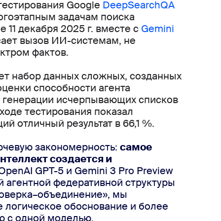
 тестирования Google 
DeepSearchQA
огоэтапным задачам поиска 
11 декабря 2025 г. вместе с 
Gemini 
ает вызов ИИ-системам, не 
ктром фактов. 
т набор данных сложных, созданных 
ценки способности агента 
 генерации исчерпывающих списков 
ответов. Федеративный ИИ от Zoom в ходе тестирования показал 
ий отличный результат в 66,1 %.
ючевую закономерность: 
самое 
нтеллект создается и 
penAI GPT-5 и Gemini 3 Pro Preview 
 агентной федеративной структуры 
оверка–объединение», мы 
 логическое обоснование и более 
ю с одной моделью.