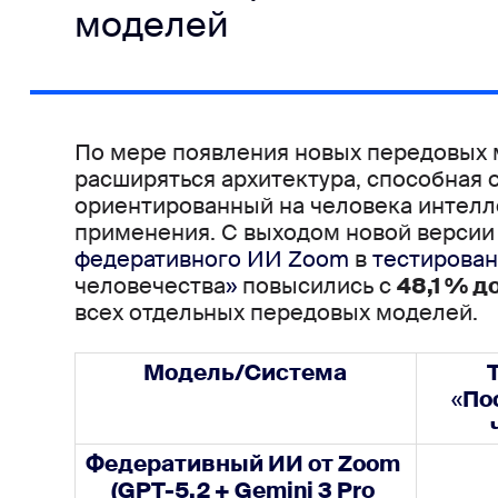
моделей
По мере появления новых передовых 
расширяться архитектура,
способная 
ориентированный на человека интеллек
применения. С выходом новой версии 
федеративного ИИ Zoom 
в 
тестирован
человечества
»
 повысились с 
48,1 % до
всех
 отдельных передовых моделей.
Модель/Система
«
По
Федеративный ИИ от Zoom 
(GPT-5.2 + Gemini 3 Pro 