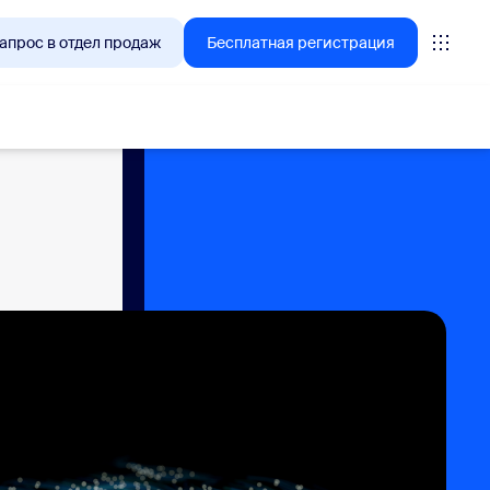
апрос в отдел продаж
Бесплатная регистрация
tings
oms
vas
литика работы с клиентами