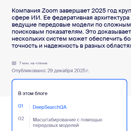
Разработчикам
Bon
Компания Zoom завершает 2025 год кру
Приложения и интеграции
сфере ИИ. Ее федеративная архитектура 
ведущие передовые модели по сложным 
поисковым показателям. Это доказывает,
нескольких систем может обеспечить бо
Установить на компьютер
Свяжитесь с нами
Центр загрузок
(+1) 888-799-9666
/
(+1) 888-303-10
точность и надежность в разных областя
7 мин. на чтение
Опубликовано: 29 декабря 2025 г.
В этом блоге
01
- Jumplink to DeepSearchQA
DeepSearchQA
02
- Jumplink to Масштабирование с помощью пере
Масштабирование с помощью
передовых моделей