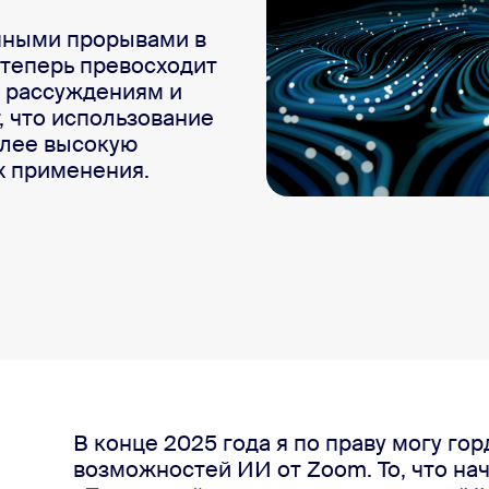
sai
пными прорывами в 
теперь превосходит 
рассуждениям и 
 что использование 
лее высокую 
12
х применения.
В конце 2025 года я по праву могу го
довых моделей