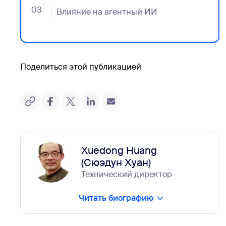
03
- Jumplink to Влияние на агентный ИИ
Влияние на агентный ИИ
Поделиться этой публикацией
Xuedong Huang
(Сюэдун Хуан)
Технический директор
Читать биографию