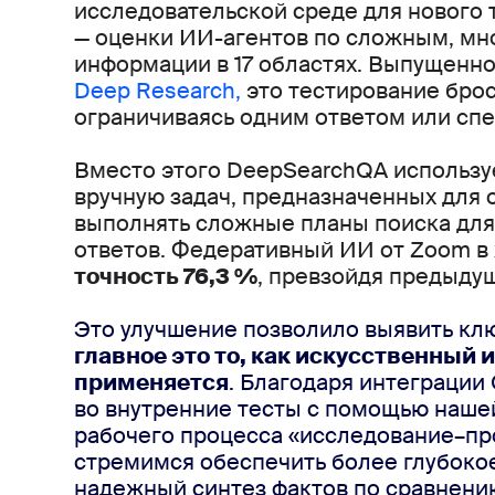
исследовательской среде
 для нового
— оценки ИИ-агентов по сложным, мн
информации в 17
 областях.
Выпущенное 
Deep Research,
это
 тестирование 
брос
ограничиваясь одним ответом или спе
Вместо этого DeepSearchQA используе
вручную задач, предназначенных для о
выполнять сложные планы поиска для
точность 76,3 %
, превзойдя предыдущ
Это улучшение позволило выявить кл
главное это то, как искусственный и
применяется
. Благодаря интеграции O
во внутренние тесты с помощью нашей
рабочего процесса «исследование–пр
стремимся обеспечить более глубокое
надежный синтез фактов по сравнени