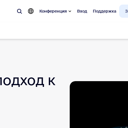
Конференция
Вход
Поддержка
З
улярные
 Zoom, наиболее востребованные у клиентов.
подход к
Notes
Mee
omMate
Ro
one
Can
tact Center
Ана