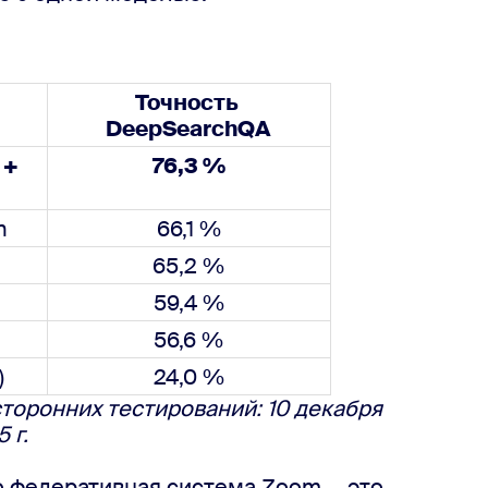
Точность 
DeepSearchQA
5 + 
76,3 %
h
66,1 %
65,2 %
59,4 %
56,6 %
)
24,0 %
торонних тестирований: 10 декабря 
 г.
о федеративная система Zoom — это 