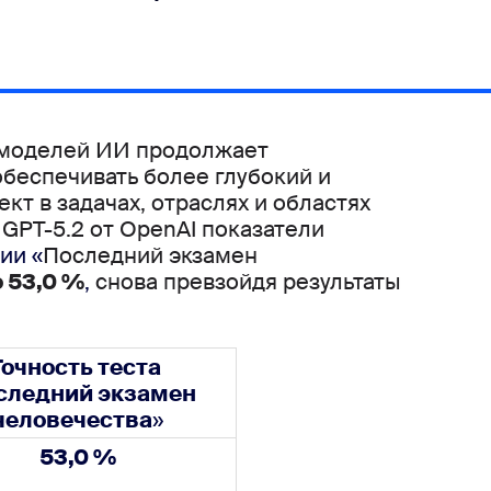
моделей ИИ продолжает 
обеспечивать более глубокий и 
т в задачах, отраслях и областях 
GPT-5.2 от OpenAI 
показатели 
ии «
Последний экзамен 
 
53,0 %
,
 снова превзойдя результаты 
Точность теста
следний экзамен 
человечества
»
5
3
,0 %