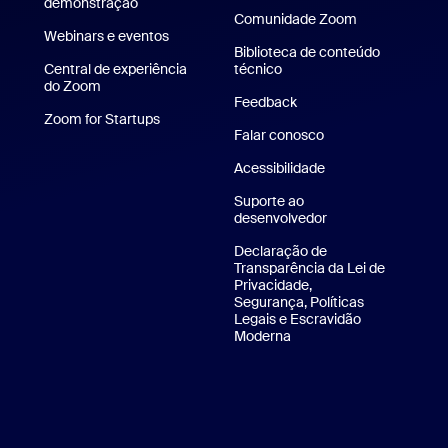
demonstração
Solicitar uma demonstração
Comunidade Zoom
Webinars e eventos
Biblioteca de conteúdo
Central de experiência
técnico
Biblioteca de conteúdo té
do Zoom
Central de experiência do Zoom
Feedback
para iPhone/iPad
Zoom for Startups
Zoom for Startups
Falar conosco
Falar conosco
Aplicativo para Android
Acessibilidade
 virtuais da Zoom
Suporte ao
desenvolvedor
Suporte ao desenv
Declaração de
Transparência da Lei de
Privacidade,
Segurança, Políticas
Legais e Escravidão
Moderna
Declaração de transparê