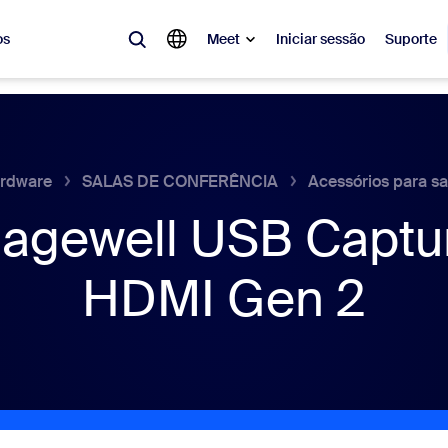
os
Meet
Iniciar sessão
Suporte
lar
tá em alta, a tendência do momento, o que está gerando repercussão 
o.
rdware
SALAS DE CONFERÊNCIA
Acessórios para sa
agewell USB Captu
Notes
Mee
HDMI Gen 2
omMate
Ro
one
Can
tact Center
Ins
sai