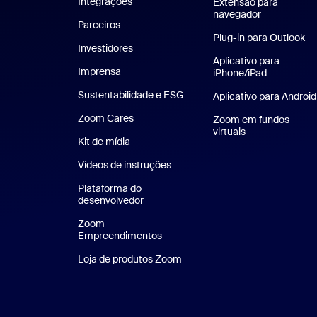
Integrações
Extensão para
navegador
Parceiros
Plug-in para Outlook
Investidores
Aplicativo para
Imprensa
Imprensa
iPhone/iPad
Aplicativo 
Sustentabilidade e ESG
Sustentabilidade e ESG
Aplicativo para Android
Zoom Cares
Zoom Cares
Zoom em fundos
virtuais
Planos de fundo
Kit de mídia
Kit de mídia
Vídeos de instruções
Plataforma do
desenvolvedor
Zoom
Empreendimentos
Zoom Ventures
Loja de produtos Zoom
Loja de produtos Zoom