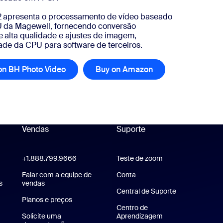
 apresenta o processamento de vídeo baseado
 da Magewell, fornecendo conversão
alta qualidade e ajustes de imagem,
ade da CPU para software de terceiros.
on BH Photo Video
Buy on Amazon
Vendas
Suporte
Suporte
+1.888.799.9666
Clique para chamar
Teste de zoom
Teste a Zoom
Zoom Workplace
Falar com a equipe de
Conta
s
Aplicativo Zoom Rooms
vendas
Central de Suporte
Central de Sup
Planos e preços
Planos e preços
Centro de
Solicite uma
Aprendizagem
Central de aprend