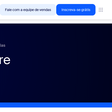
Fale com a equipe de vendas
Inscreva-se grátis
— as soluções que os clientes Zoom estão buscando no
las
re
tings
oms
vas
ights de CX