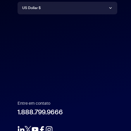
Moeda
Deutsch
US Dollar $
English
US Dollar $
Español
Français
Indonesia
Italiano
Entre em contato
日本語
1.888.799.9666
1.888.799.9666
한국어