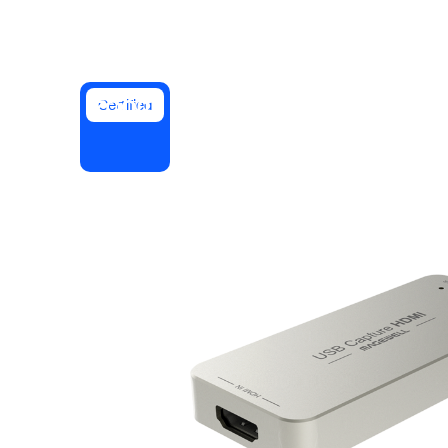
Instalar no computador
Entre em contato
Central de downloads
+1.888.799.9666
/
+1.888.303.1012
Certified