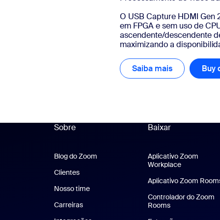
O USB Capture HDMI Gen 2
em FPGA e sem uso de CPU
ascendente/descendente de 
maximizando a disponibilid
Saiba mais
Saiba mais
Buy 
Sobre
Baixar
Blog do Zoom
Blog do Zoom
Aplicativo Zoom
Workplace
Aplicativo 
Clientes
Clientes
Aplicativo Zoom Room
Nosso time
Nossa equipe
Controlador do Zoom
Carreiras
Carreiras
Rooms