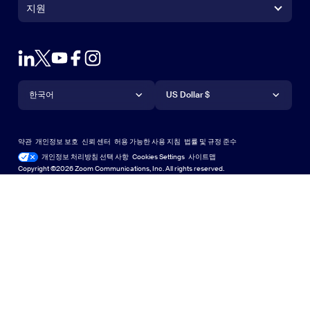
+1 888-799-9666
클릭하여 통화
Zoom Rooms Controller
지원
지원
영업팀에 문의
브라우저 확장프로그램
테스트 줌
플랜 & 가격
Outlook 플러그인
계정
데모 요청하기
iPhone 및 iPad 앱
iPhone 및 iPad 앱
언어
통화
지원 센터
지원 센터
웨비나 및 이벤트
Android 앱
한국어
Android 앱
US Dollar $
학습 센터
Zoom 체험 센터
Zoom 체험 센터
Zoom 가상 배경
Deutsch
US Dollar $
Zoom 커뮤니티
Zoom for Startups
Zoom for Startups
약관
개인정보 보호
신뢰 센터
허용 가능한 사용 지침
법률 및 규정 준수
English
기술 콘텐츠 라이브러리
기술 콘텐츠 라이브러리
개인정보 처리방침 선택 사항
Cookies Settings
사이트맵
사이트맵
Copyright ©2026 Zoom Communications, Inc. All rights reserved.
Español
피드백
문의하기
문의처
Français
접근성
Italiano
개발자 지원
日本語
개인 정보 보호, 보안, 법률 정책 및 현대판 노예방지법 투명성
한국어
선언문
Nederlands