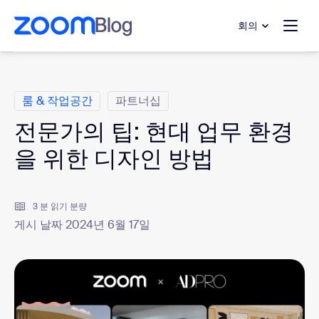
 채팅으로 건너뛰기
내용으로 건너뛰기
회의
범주
룸 & 작업공간
파트너십
전문가의 팁: 현대 업무 환경
을 위한 디자인 방법
3 분 읽기 분량
게시 날짜 2024년 6월 17일