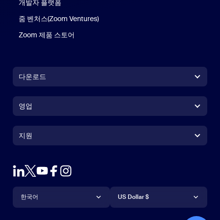
개발자 플랫폼
줌 벤처스(Zoom Ventures)
Zoom 제품 스토어
Zoom 제품 스토어
다운로드
Zoom Workplace 앱
Zoom Workplace 앱
영업
Zoom Rooms 앱
Zoom Rooms 앱
+1 888-799-9666
클릭하여 통화
Zoom Rooms Controller
지원
지원
영업팀에 문의
브라우저 확장프로그램
테스트 줌
플랜 & 가격
Outlook 플러그인
계정
데모 요청하기
iPhone 및 iPad 앱
iPhone 및 iPad 앱
언어
통화
지원 센터
지원 센터
웨비나 및 이벤트
Android 앱
한국어
Android 앱
US Dollar $
학습 센터
Zoom 체험 센터
Zoom 체험 센터
Zoom 가상 배경
Deutsch