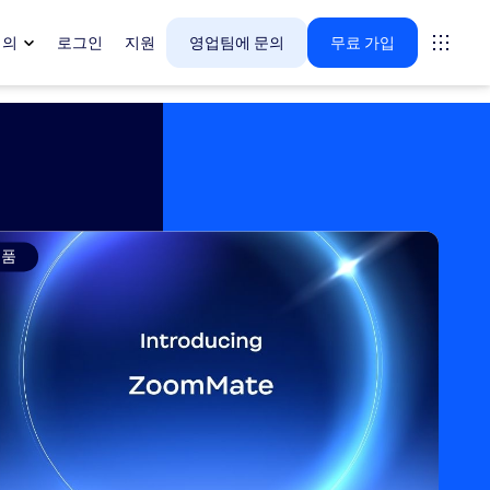
회의
로그인
지원
영업팀에 문의
무료 가입
다.
tings
제품
oms
vas
 인사이트