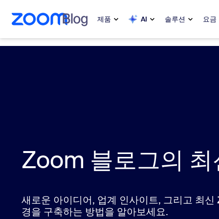
 채팅으로 건너뛰기
내용으로 건너뛰기
제품
AI
솔루션
요금
인기
인기
화제성으로
Zoom Workplace
My 
Zoom 비즈니스 서비스
Zo
Zoom CX
Zoom 블로그의 최
Ph
Zoom AI
Con
개발자
Bon
새로운 아이디어, 업계 인사이트, 그리고 최신 
경을 구축하는 방법을 알아보세요.
앱 및 통합