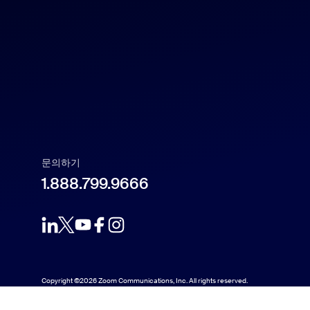
Español
Français
Indonesia
Italiano
문의하기
1.888.799.9666
日本語
한국어
Nederlands
Copyright ©2026 Zoom Communications, Inc. All rights reserved.
Polski