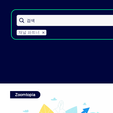
데스크톱에 설치
문의하기
검색
다운로드 센터
+1 888-799-9666
/
+1 888-303-1012
채널 파트너
view: Zoomtopia Partner Connect 2021의 채널 성공 축하
Zoomtopia