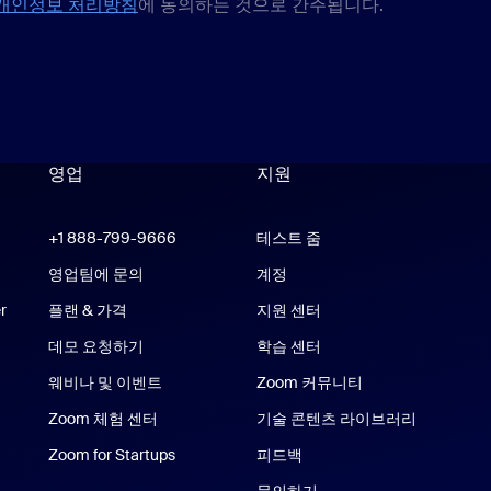
개인정보 처리방침
에 동의하는 것으로 간주됩니다.
영업
지원
지원
om Workplace 앱
+1 888-799-9666
클릭하여 통화
테스트 줌
 Rooms 앱
영업팀에 문의
계정
r
플랜 & 가격
지원 센터
지원 센터
데모 요청하기
학습 센터
웨비나 및 이벤트
Zoom 커뮤니티
e 및 iPad 앱
Zoom 체험 센터
Zoom 체험 센터
기술 콘텐츠 라이브러리
기술 콘텐
Zoom for Startups
Zoom for Startups
피드백
문의하기
문의처