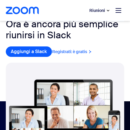
contenuto principale
 chat di assistenza
Riunioni
Ora è ancora più semplice
riunirsi in Slack
Aggiungi a Slack
Registrati: è gratis