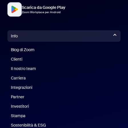
Scarica da Google Play
Zoom Workplace per Android
Info
Blog di Zoom
Blog di Zoom
Clienti
Clienti
Il nostro team
Il nostro team
Carriera
Opportunità di lavoro
Integrazioni
Partner
Investitori
Stampa
Stampa
Sostenibilità & ESG
Sostenibilità ed ESG