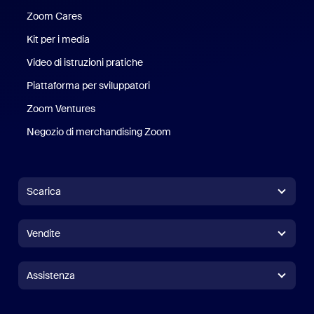
Zoom Cares
Zoom Cares
Kit per i media
Kit media
Video di istruzioni pratiche
Piattaforma per sviluppatori
Zoom Ventures
Zoom Ventures
Negozio di merchandising Zoom
Negozio di merchandising Zoo
Scarica
App Zoom Workplace
App Zoom Workplace
Vendite
App Zoom Rooms
App Zoom Rooms
+1.888.799.9666
Clicca per chiamare
Controller per Zoom Rooms
Assistenza
Assistenza
Contatta il reparto vendite
Estensioni per browser
Test Zoom
Test di Zoom
Piani & Prezzi
Piani e prezzi