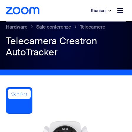
contenuto principale
 chat di assistenza
Riunioni
Hardware
Sale conferenze
Telecamere
Telecamera Crestron
AutoTracker
Certified