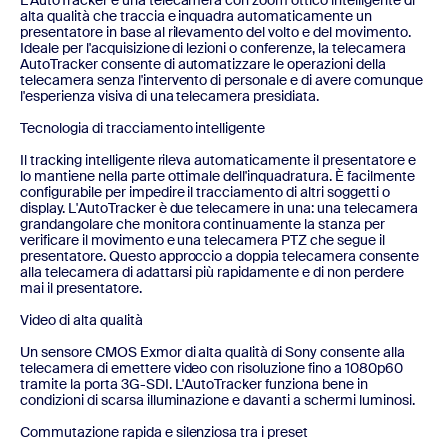
L'AutoTracker è una telecamera con zoom ottico intelligente di
alta qualità che traccia e inquadra automaticamente un
presentatore in base al rilevamento del volto e del movimento.
Ideale per l'acquisizione di lezioni o conferenze, la telecamera
AutoTracker consente di automatizzare le operazioni della
telecamera senza l'intervento di personale e di avere comunque
l'esperienza visiva di una telecamera presidiata.
Tecnologia di tracciamento intelligente
Il tracking intelligente rileva automaticamente il presentatore e
lo mantiene nella parte ottimale dell'inquadratura. È facilmente
configurabile per impedire il tracciamento di altri soggetti o
display. L'AutoTracker è due telecamere in una: una telecamera
grandangolare che monitora continuamente la stanza per
verificare il movimento e una telecamera PTZ che segue il
presentatore. Questo approccio a doppia telecamera consente
alla telecamera di adattarsi più rapidamente e di non perdere
mai il presentatore.
Video di alta qualità
Un sensore CMOS Exmor di alta qualità di Sony consente alla
telecamera di emettere video con risoluzione fino a 1080p60
tramite la porta 3G-SDI. L'AutoTracker funziona bene in
condizioni di scarsa illuminazione e davanti a schermi luminosi.
Commutazione rapida e silenziosa tra i preset