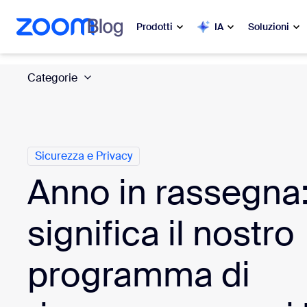
contenuto principale
a chat di assistenza
Prodotti
IA
Soluzioni
Categorie
In evidenza
In e
Le novit
Zoom Workplace
My 
Servizi aziendali Zoom
Sicurezza e Privacy
Anno in rassegna
Zo
Zoom CX
Ph
significa il nostro
Zoom AI
Con
programma di
Sviluppatori
Bon
App e integrazioni