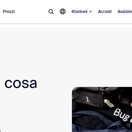
Prezzi
Riunioni
Accedi
Assiste
videnza
à del momento, le tendenze e le soluzioni che stanno riscuotendo più suc
Notes
Mee
: cosa
omMate
Ro
one
Can
tact Center
App
sai