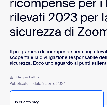
ricompense per i
rilevati 2023 per l
Installa sul desktop
Contattaci
Download center
+1.888.799.9666
/
+1.888.303.1012
sicurezza di Zoo
Il programma di ricompense per i bug rilevat
scoperta e la divulgazione responsabile delle
sicurezza. Ecco uno sguardo ai punti salient
3 tempo di lettura
Pubblicato in data 3 aprile 2024
In questo blog