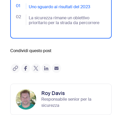
01
- Jumplink to Uno sguardo ai risultati del 2023
Uno sguardo ai risultati del 2023
02
- Jumplink to La sicurezza rimane un obiettivo priorit
La sicurezza rimane un obiettivo
prioritario per la strada da percorrere
Condividi questo post
Roy Davis
Responsabile senior per la
sicurezza