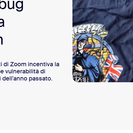
 bug
a
m
i di Zoom incentiva la
 vulnerabilità di
i dell'anno passato.