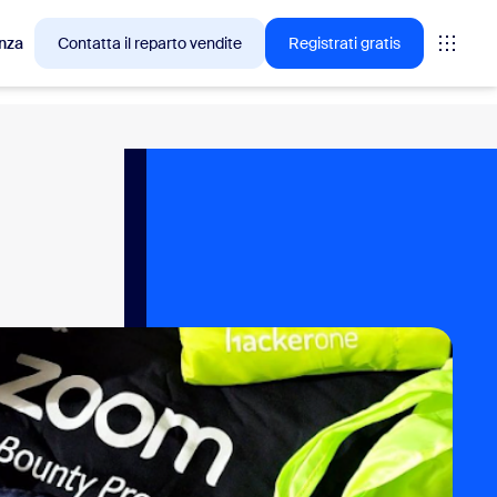
nza
Contatta il reparto vendite
Registrati gratis
cesso tra i clienti Zoom.
tings
oms
vas
rofondimenti CX