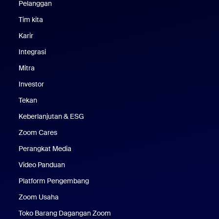
Pelanggan
Pelanggan
Tim kita
Tim Kami
Karir
Karier
Integrasi
Mitra
Investor
Tekan
Pers
Keberlanjutan & ESG
Keberlanjutan & ESG
Zoom Cares
Zoom Cares
Perangkat Media
Kit Media
Video Panduan
Platform Pengembang
Zoom Usaha
Zoom Ventures
Toko Barang Dagangan Zoom
Toko Barang Dagangan Zoom