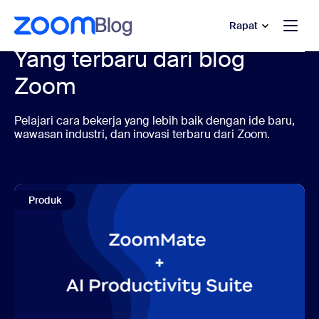
e percakapan bantuan
 ke konten utama
Rapat
Yang terbaru dari blog
Zoom
Pelajari cara bekerja yang lebih baik dengan ide baru,
wawasan industri, dan inovasi terbaru dari Zoom.
Produk