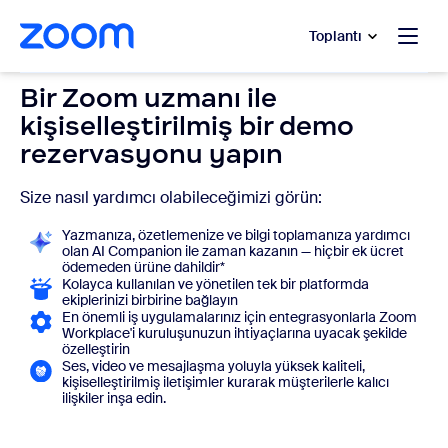
t yardımına atla
a içeriğe atla
Toplantı
Bir Zoom uzmanı ile
kişiselleştirilmiş bir demo
rezervasyonu yapın
Size nasıl yardımcı olabileceğimizi görün:
Yazmanıza, özetlemenize ve bilgi toplamanıza yardımcı
olan AI Companion ile zaman kazanın — hiçbir ek ücret
ödemeden ürüne dahildir*
Kolayca kullanılan ve yönetilen tek bir platformda
ekiplerinizi birbirine bağlayın
En önemli iş uygulamalarınız için entegrasyonlarla Zoom
Workplace'i kuruluşunuzun ihtiyaçlarına uyacak şekilde
özelleştirin
Ses, video ve mesajlaşma yoluyla yüksek kaliteli,
kişiselleştirilmiş iletişimler kurarak müşterilerle kalıcı
ilişkiler inşa edin.