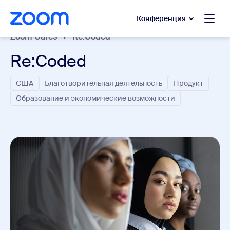
сновному содержанию
ти в чат помощи
Конференция
Zoom Cares
Re:Coded
Re:Coded
США
Благотворительная деятельность
Продукт
Образование и экономические возможности