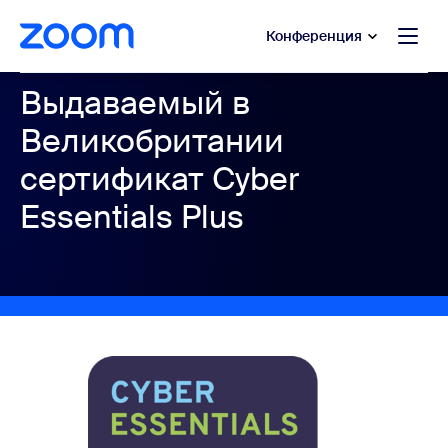
сновному содержанию
ти в чат помощи
Конференция
Выдаваемый в
Великобритании
сертификат Cyber
Essentials Plus