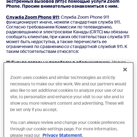
экстренных вызовов (911) с помощью услуги Zoom
Phone. Просим внимательно ознакомиться с ним.
Служба Zoom Phone 911
: Служба Zoom Phone 911
функционирует иначе, нежели стандартная служба 911.
Согласно требованиям Комиссии по телевидению,
радиовещанию и электросвязи Канады (CRTC) мы обязаны
сообщить клиентам, при каких обстоятельствах служба 911
может быть недоступна, а также перечислить ее
ограничения по сравнению со стандартной службой 911. К
таким обстоятельствам относятся:
(1) Будьте готовы к перебоям в обслуживании
. Услуга
VoIP-телефонии зависит не только от вашей
продолжительной подписки (и оплаты) за услугу, но и от
подключения к Интернету и электропитания для работы. В
Zoom uses cookies and similar technologies as strictly
случае отключения питания, сетевого соединения или
necessary to make our site work. We and our partners would
подключения к Интернету (включая перегрузку) либо
also like to set additional cookies to analyze your use of our
отключения или приостановки вашей услуги из-за
неуплаты вы можете столкнуться со сбоями,
site, to personalize and enhance your visit to our site and to
прерываниями или задержками в работе вашей службы 9-
show you more relevant content and advertising. These will
1-1. Мы рекомендуем вам иметь под рукой альтернативный
be set only if you accept.
метод телефонной связи (например, сотовый телефон),
чтобы повысить надежность доступа к экстренным
службам во время перерывов в обслуживании.
You can always review and change your cookie preferences
through our cookie settings page. For more information,
(2) Не отключайтесь.
Не заканчивайте вызов в службу 9-
please read our
Privacy Statement
.