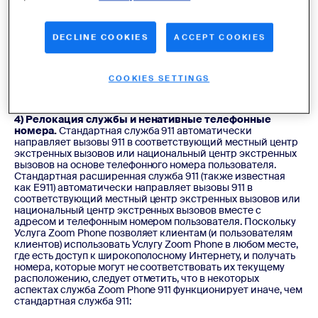
1-1, пока диспетчер экстренной службы не попросит вас
сделать это. Если вы отключились случайно, немедленно
перезвоните.
DECLINE COOKIES
ACCEPT COOKIES
(3) Конфигурация сети.
Если конфигурация сети вашей
компании не позволяет установить соединение для
подключения услуги Zoom Phone, ваша компания не будет
COOKIES SETTINGS
иметь доступа к услуге Zoom Phone и, следовательно,
не будет иметь доступа к службе 911.
4) Релокация службы и ненативные телефонные
номера.
Стандартная служба 911 автоматически
направляет вызовы 911 в соответствующий местный центр
экстренных вызовов или национальный центр экстренных
вызовов на основе телефонного номера пользователя.
Стандартная расширенная служба 911 (также известная
как E911) автоматически направляет вызовы 911 в
соответствующий местный центр экстренных вызовов или
национальный центр экстренных вызовов вместе с
адресом и телефонным номером пользователя. Поскольку
Услуга Zoom Phone позволяет клиентам (и пользователям
клиентов) использовать Услугу Zoom Phone в любом месте,
где есть доступ к широкополосному Интернету, и получать
номера, которые могут не соответствовать их текущему
расположению, следует отметить, что в некоторых
аспектах служба Zoom Phone 911 функционирует иначе, чем
стандартная служба 911: