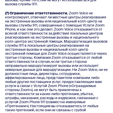
вызовы. Кроме того, они не могут использоваться для
вызова службы 911.
(7) Ограничение ответственности.
Zoom Voice не
контролирует, отвечают ли местные центры реагирования
на экстренные вызовы или национальный колл-центр на
вызовы службы 911, совершенные с помощью Услуги Zoom
Phone, и как они это делают. Zoom Voice отказывается от
всякой ответственности за действия локальных центров
реагирования на экстренные вызовы и национального
колл-центра экстренной помощи. Маршрутизация вызовов
службы 911 в локальные центры реагирования на
экстренные вызовы и национальный колл-центр
экстренной помощи для Zoom Voice осуществляется через
третьи стороны. Компания Zoom отказывается от любой
ответственности в случае, если третья сторона
неправильно маршрутизирует вызовы или использует
неверные данные для маршрутизации. Ни Zoom Voice, ни ее
должностные лица, директоры, сотрудники,
аффилированные лица, представители компании либо
любые другие поставщики услуг, предоставляющие вам
услуги в связи с Услугой Zoom Phone («Ограждаемые
стороны Zoom»), не могут быть привлечены к
ответственности за какие-либо претензии, убытки,
штрафы, наказания, расходы и издержки, связанные с
услугой Zoom Phone 911 (совместно именуемые
«Претензии»). Настоящим вы отказываетесь от любых
таких претензий, если они не связаны с грубой