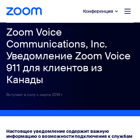
сновному содержанию
ти в чат помощи
Конференция
Zoom Voice
Communications, Inc.
Уведомление Zoom Voice
911 для клиентов из
Канады
Вступает в силу с марта 2019 г.
Настоящее уведомление содержит важную
информацию о возможности подключения к службам