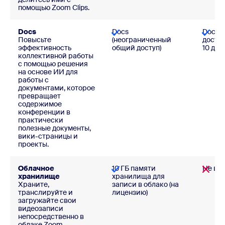
помощью Zoom Clips.
Docs
Docs
Docs 
Повысьте
(неограниченный
доступ
эффективность
общий доступ)
10 док
коллективной работы
с помощью решения
на основе ИИ для
работы с
документами, которое
превращает
содержимое
конференции в
практически
полезные документы,
вики-страницы и
проекты.
Облачное
10 ГБ памяти
Не вх
хранилище
хранилища для
Храните,
записи в облако (на
транслируйте и
лицензию)
загружайте свои
видеозаписи
непосредственно в
облаке Zoom.