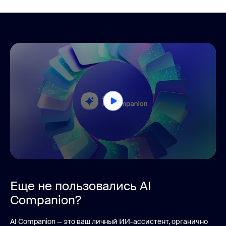
0
seconds
of
Еще не пользовались AI
1
minute,
Companion?
39
seconds
AI Companion — это ваш личный ИИ-ассистент, органично