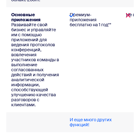
Основные
Премиум-
Не вх
приложения
приложения
Развивайте свой
бесплатно на 1 год**
бизнес и управляйте
им с помощью
приложений для
ведения протоколов
конференций,
вовлечения
участников команды в
выполнение
согласованных
действий и получения
аналитической
информации,
способствующей
улучшению качества
разговоров с
клиентами.
И еще много других
функций!