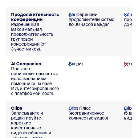
Продолжительность
Конференции
Конфе
конференции
продолжительностью
продо
Разрешенная
до 30 часов каждая
до 40 
максимальная
продолжительность
групповой
конференции (от
3 участников).
AI Companion
Входит
Не вх
Повысьте
производительность с
использованием
помощника на базе
ИИ, интегрированного
с платформой Zoom.
Clips
Clips Плюс
Clips 
Записывайте и
(неограниченное
(5 дву
редактируйте
количество видео)
видео)
короткие
качественные
видеосообщения и
делитесь ими с