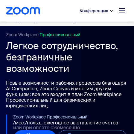
сновному содержанию
ти в чат помощи
Конференция
Инструменты для коллективной работы
Zoom Workplace
Профессиональный
Легкое сотрудничество,
безграничные
возможности
Новые возможности рабочих процессов благодаря
AI Companion, Zoom Canvas и многим другим
функциям: все это входит в план Zoom Workplace
Профессиональный для физических и
юридических лиц.
Zoom Workplace Профессиональный
/мес./польз., ежегодное выставление счетов
или
при оплате ежемесячно