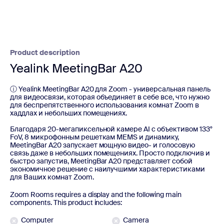
Product description
Yealink MeetingBar A20
ⓘ Yealink MeetingBar A20 для Zoom - универсальная панель
для видеосвязи, которая объединяет в себе все, что нужно
для беспрепятственного использования комнат Zoom в
хаддлах и небольших помещениях.
Благодаря 20-мегапиксельной камере AI с объективом 133°
FoV, 8 микрофонным решеткам MEMS и динамику,
MeetingBar A20 запускает мощную видео- и голосовую
связь даже в небольших помещениях. Просто подключив и
быстро запустив, MeetingBar A20 представляет собой
экономичное решение с наилучшими характеристиками
для Ваших комнат Zoom.
Zoom Rooms requires a display and the following main
components. This product includes:
Computer
Camera