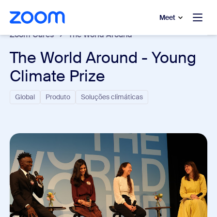
 conteúdo principal
a o chat de ajuda
Meet
Zoom Cares
The World Around
The World Around - Young
Climate Prize
Global
Produto
Soluções climáticas