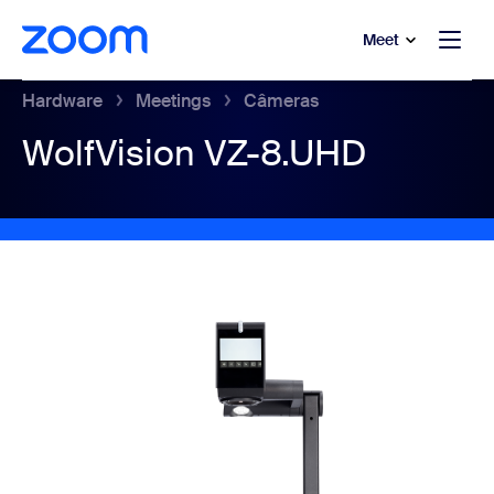
 conteúdo principal
a o chat de ajuda
Meet
Hardware
Meetings
Câmeras
WolfVision VZ-8.UHD