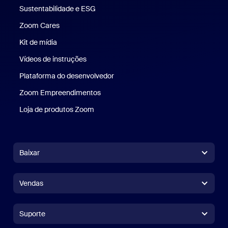
Sustentabilidade e ESG
Sustentabilidade e ESG
Zoom Cares
Zoom Cares
Kit de mídia
Kit de mídia
Vídeos de instruções
Plataforma do desenvolvedor
Zoom Empreendimentos
Zoom Ventures
Loja de produtos Zoom
Loja de produtos Zoom
Baixar
Aplicativo Zoom Workplace
Aplicativo Zoom Workplace
Vendas
Aplicativo Zoom Rooms
Aplicativo Zoom Rooms
+1.888.799.9666
Clique para chamar
Controlador do Zoom Rooms
Suporte
Suporte
Falar com a equipe de vendas
Extensão para navegador