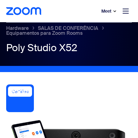
 conteúdo principal
a o chat de ajuda
Meet
Hardware
SALAS DE CONFERÊNCIA
Equipamentos para Zoom Rooms
Poly Studio X52
Certified