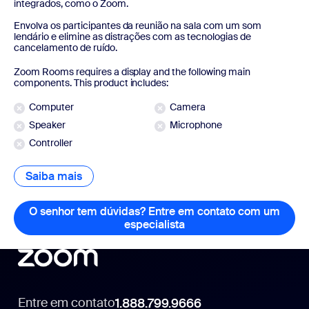
integrados, como o Zoom.
Envolva os participantes da reunião na sala com um som
lendário e elimine as distrações com as tecnologias de
cancelamento de ruído.
Zoom Rooms requires a display and the following main
components. This product includes:
Computer
Camera
Speaker
Microphone
Controller
Saiba mais
Saiba mais
O senhor tem dúvidas? Entre em contato com um
especialista
O senhor tem dúvidas? 
Entre em contato
1.888.799.9666
1.888.799.9666