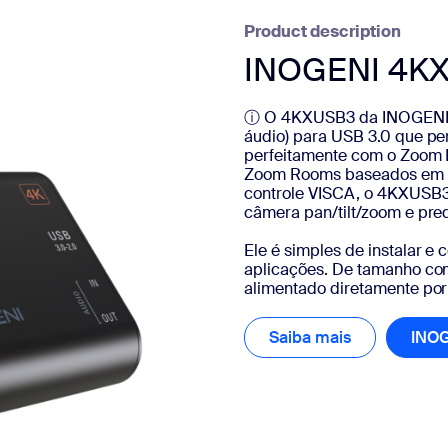
Product description
INOGENI 4K
ⓘ O 4KXUSB3 da INOGENI é
áudio) para USB 3.0 que p
perfeitamente com o Zoom R
Zoom Rooms baseados em 
controle VISCA, o 4KXUSB3
câmera pan/tilt/zoom e pre
Ele é simples de instalar e 
aplicações. De tamanho com
alimentado diretamente por
Saiba mais
Saiba mais
INO