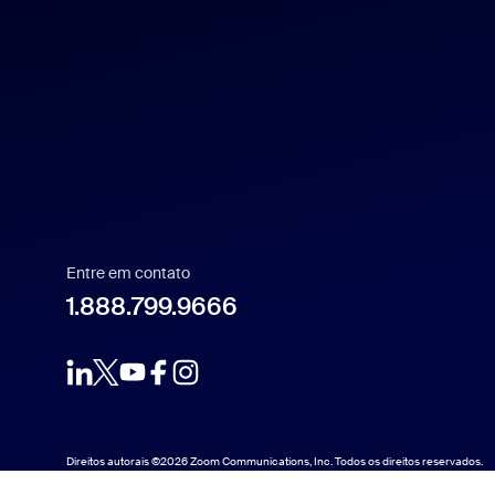
Español
Français
Indonesia
Italiano
Entre em contato
日本語
1.888.799.9666
1.888.799.9666
한국어
Nederlands
Direitos autorais ©2026 Zoom Communications, Inc. Todos os direitos reservados.
Polski