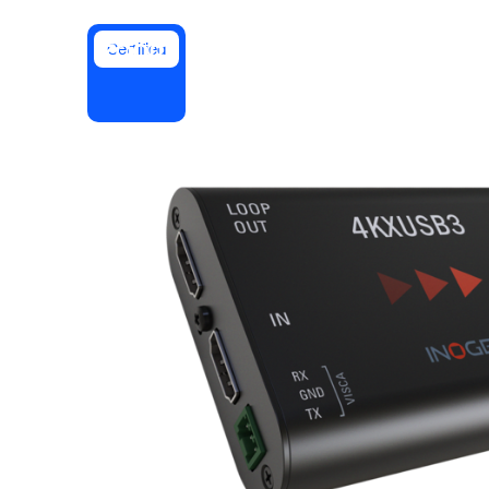
Certified
Instalar no computador
Entre em contato
Central de downloads
+1.888.799.9666
/
+1.888.303.1012