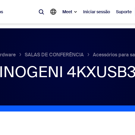
os
Meet
Iniciar sessão
Suporte
lar
tá em alta, a tendência do momento, o que está gerando repercussão 
o.
rdware
SALAS DE CONFERÊNCIA
Acessórios para sa
INOGENI 4KXUSB
Notes
Mee
omMate
Ro
one
Can
tact Center
Ins
sai