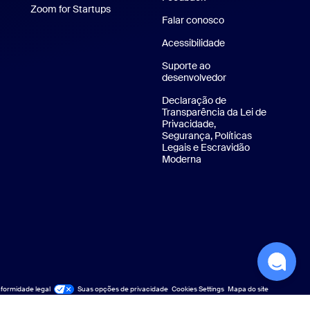
Zoom for Startups
Zoom for Startups
Falar conosco
Falar conosco
Aplicativo para Android
Acessibilidade
 virtuais da Zoom
Suporte ao
desenvolvedor
Suporte ao desenv
Declaração de
Transparência da Lei de
Privacidade,
Segurança, Políticas
Legais e Escravidão
Moderna
Declaração de transparê
formidade legal
ídico e Conformidade
Suas opções de privacidade
Cookies Settings
Mapa do site
Mapa do site