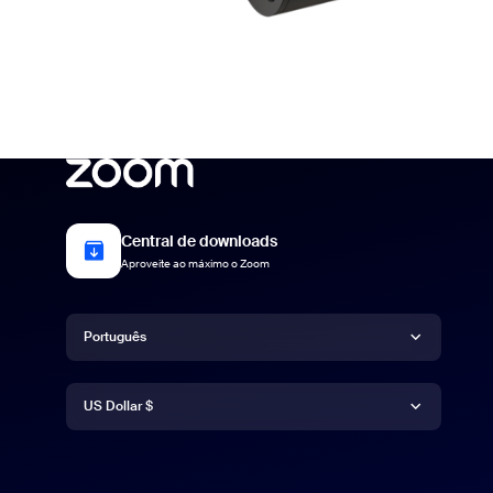
Central de downloads
Aproveite ao máximo o Zoom
Idioma
Português
Moeda
Deutsch
US Dollar $
English
US Dollar $