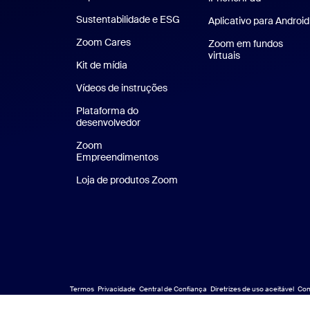
Sustentabilidade e ESG
Sustentabilidade e ESG
Aplicativo para Android
Zoom Cares
Zoom Cares
Zoom em fundos
virtuais
Planos de fundo
Kit de mídia
Kit de mídia
Vídeos de instruções
Plataforma do
desenvolvedor
Zoom
Empreendimentos
Zoom Ventures
Loja de produtos Zoom
Loja de produtos Zoom
Termos
Privacidade
Central de Confiança
Diretrizes de uso aceitável
Con
Jur