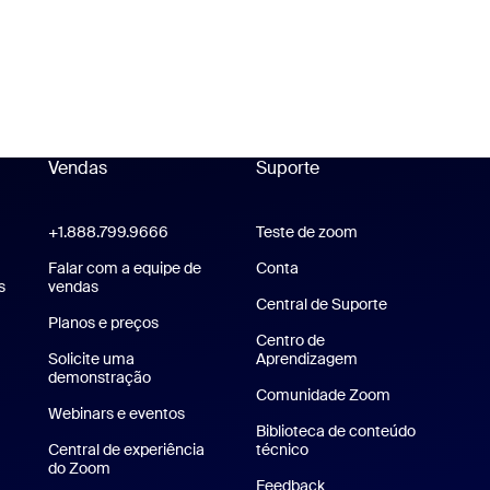
Vendas
Suporte
Suporte
+1.888.799.9666
Clique para chamar
Teste de zoom
Teste a Zoom
Zoom Workplace
Falar com a equipe de
Conta
s
Aplicativo Zoom Rooms
vendas
Central de Suporte
Central de Sup
Planos e preços
Planos e preços
Centro de
Solicite uma
Aprendizagem
Central de aprend
demonstração
Solicitar uma demonstração
Comunidade Zoom
Webinars e eventos
Biblioteca de conteúdo
Central de experiência
técnico
Biblioteca de conteúdo té
do Zoom
Central de experiência do Zoom
Feedback
para iPhone/iPad