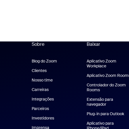
Sobre
Baixar
Blog do Zoom
Blog do Zoom
Aplicativo Zoom
Workplace
Aplicativo 
Clientes
Clientes
Aplicativo Zoom Room
Nosso time
Nossa equipe
Controlador do Zoom
Carreiras
Carreiras
Rooms
Integrações
Extensão para
navegador
Parceiros
Plug-in para Outlook
Investidores
Aplicativo para
Imprensa
Imprensa
iPhone/iPad
Aplicativo 