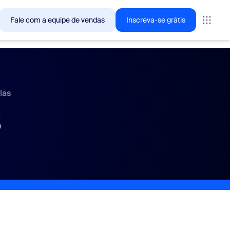
Fale com a equipe de vendas
Inscreva-se grátis
— as soluções que os clientes Zoom estão buscando no
las
3
tings
oms
vas
ights de CX